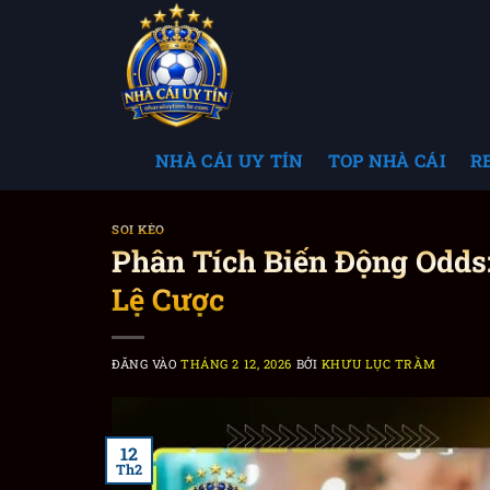
Bỏ
qua
nội
dung
NHÀ CÁI UY TÍN
TOP NHÀ CÁI
R
SOI KÈO
Phân Tích Biến Động Odds:
Lệ Cược
ĐĂNG VÀO
THÁNG 2 12, 2026
BỞI
KHƯU LỤC TRẦM
12
Th2