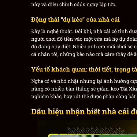
này và điều chỉnh odds ngay lập tức.
Động thái “dụ kèo” của nhà cái
Đây là nghệ thuật. Đôi khi, nhà cái cố tình đư
người chơi đổ tiền vào một cửa mà họ dự đoán
độ đang hủy diệt. Nhiều anh em mới chơi sẽ n
cá nhân tôi, những kèo nào mà cảm thấy dễ ăn
Yếu tố khách quan: thời tiết, trọng tà
Nghe có vẻ nhỏ nhặt nhưng lại ảnh hưởng cực 
năng có nhiều bàn thắng sẽ giảm, kèo
Tài Xỉu
nghiêm khắc, hay rút thẻ được phân công bắt 
Dấu hiệu nhận biết nhà cái đ