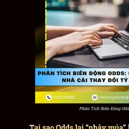
Phân Tích Biến Động Odd
Tại sao Odds lại “nhảy múa