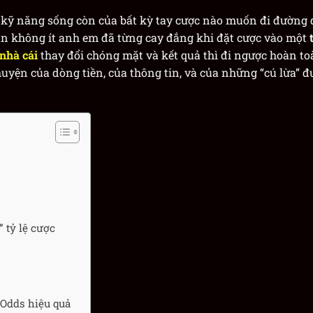
kỹ năng sống còn của bất kỳ tay cược nào muốn đi đường d
ẳn không ít anh em đã từng cay đắng khi đặt cược vào một
nhà cái
thay đổi chóng mặt và kết quả thì đi ngược hoàn to
huyện của dòng tiền, của thông tin, và của những “cú lừa” đ
 tỷ lệ cược
 Odds hiệu quả