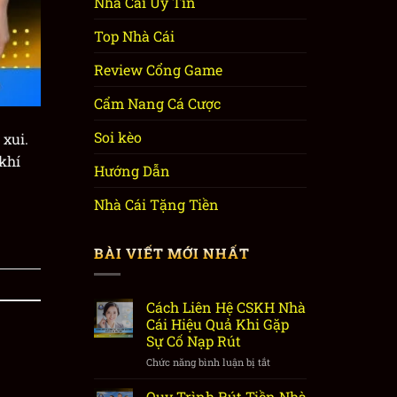
Nhà Cái Uy Tín
Top Nhà Cái
Review Cổng Game
Cẩm Nang Cá Cược
Soi kèo
 xui.
 khí
Hướng Dẫn
Nhà Cái Tặng Tiền
BÀI VIẾT MỚI NHẤT
Cách Liên Hệ CSKH Nhà
Cái Hiệu Quả Khi Gặp
Sự Cố Nạp Rút
Chức năng bình luận bị tắt
ở
Cách
Liên
Quy Trình Rút Tiền Nhà