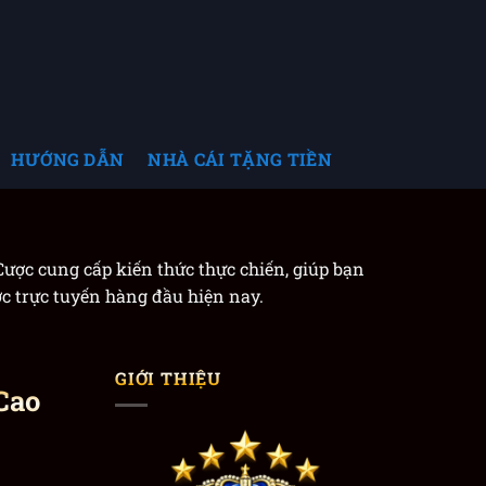
HƯỚNG DẪN
NHÀ CÁI TẶNG TIỀN
Cược cung cấp kiến thức thực chiến, giúp bạn
ợc trực tuyến hàng đầu hiện nay.
GIỚI THIỆU
Cao