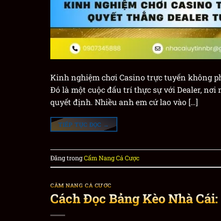
Kinh nghiệm chơi Casino trực tuyến không ph
Đó là một cuộc đấu trí thực sự với Dealer, nơi
quyết định. Nhiều anh em cứ lao vào […]
TIẾP TỤC ĐỌC
→
Đăng trong
Cẩm Nang Cá Cược
CẨM NANG CÁ CƯỢC
Cách Đọc Bảng Kèo Nhà Cái: