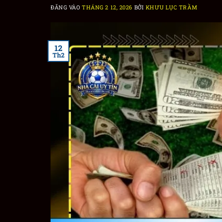
ĐĂNG VÀO
THÁNG 2 12, 2026
BỞI
KHƯU LỤC TRẦM
12
Th2