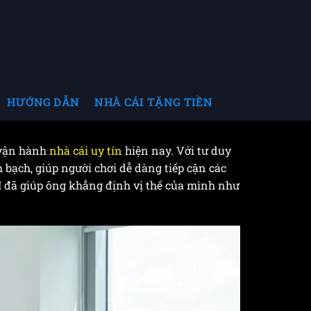
HƯỚNG DẪN
NHÀ CÁI TẶNG TIỀN
u vận hành
nhà cái uy tín
hiện nay. Với tư duy
 bạch, giúp người chơi dễ dàng tiếp cận các
SI đã giúp ông khẳng định vị thế của mình như