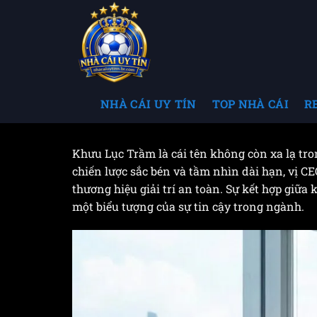
Bỏ
qua
nội
dung
NHÀ CÁI UY TÍN
TOP NHÀ CÁI
R
Khưu Lục Trầm là cái tên không còn xa lạ tron
chiến lược sắc bén và tầm nhìn dài hạn, vị C
thương hiệu giải trí an toàn. Sự kết hợp giữ
một biểu tượng của sự tin cậy trong ngành.