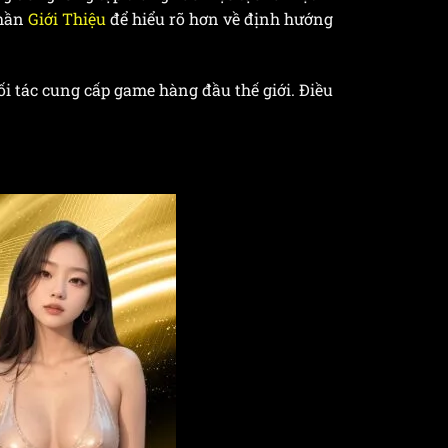
phần
Giới Thiệu
để hiểu rõ hơn về định hướng
i tác cung cấp game hàng đầu thế giới. Điều