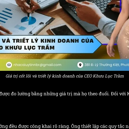
Giá trị cốt lõi và triết lý kinh doanh của CEO Khưu Lục Trầm
ược đo lường bằng những giá trị mà họ theo đuổi. Đối với 
hưởng đều được công khai rõ ràng. Ông thiết lập các quy tắ