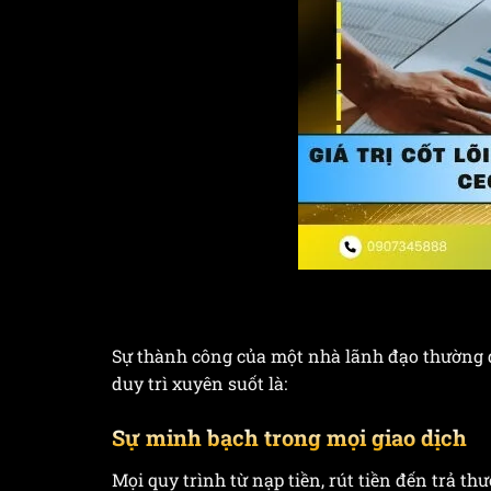
Sự thành công của một nhà lãnh đạo thường đ
duy trì xuyên suốt là:
Sự minh bạch trong mọi giao dịch
Mọi quy trình từ nạp tiền, rút tiền đến trả t