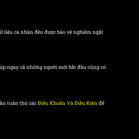
 dữ liệu cá nhân đều được bảo vệ nghiêm ngặt
 giúp ngay cả những người mới bắt đầu cũng có
cần tuân thủ các
Điều Khoản Và Điều Kiện
để