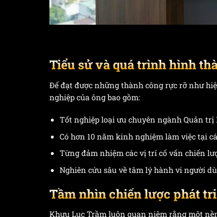
Tiểu sử và quá trình hình t
Để đạt được những thành công rực rỡ như hiệ
nghiệp của ông bao gồm:
Tốt nghiệp loại ưu chuyên ngành Quản trị 
Có hơn 10 năm kinh nghiệm làm việc tại các
Từng đảm nhiệm các vị trí cố vấn chiến lư
Nghiên cứu sâu về tâm lý hành vi người dùn
Tầm nhìn chiến lược phát triể
Khưu Lục Trầm luôn quan niệm rằng một nền tả