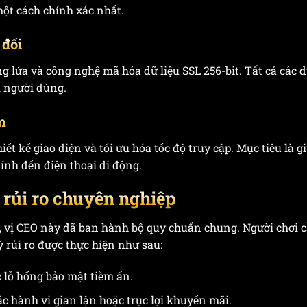
một cách chính xác nhất.
 đối
ng lửa và công nghệ mã hóa dữ liệu SSL 256-bit. Tất cả các
i người dùng.
m
ết kế giao diện và tối ưu hóa tốc độ truy cập. Mục tiêu là
tính đến điện thoại di động.
 rủi ro chuyên nghiệp
, vị CEO này đã ban hành bộ quy chuẩn chung. Người chơi 
 rủi ro được thực hiện như sau:
c lỗ hổng bảo mật tiềm ẩn.
ác hành vi gian lận hoặc trục lợi khuyến mãi.