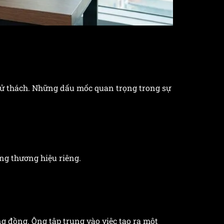
thử thách. Những dấu mốc quan trọng trong sự
ng thương hiệu riêng.
g đồng. Ông tập trung vào việc tạo ra một