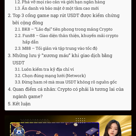
Phá vỡ mọi rào cản và giới hạn ngân hàng
Ẩn danh và bảo mật ở một tầm cao mới
Top 3 cổng game nạp rút USDT được kiểm chứng
bởi cộng đồng
BK8 – “Lão đại” tiên phong trong mảng Crypto
Fun88 – Giao diện thân thiện, khuyến mãi crypto
hấp dẫn
M88 – Tối giản và tập trung vào tốc độ
Những lưu ý “xương máu” khi giao dịch bằng
USDT
Luôn kiểm tra kỹ địa chỉ ví
Chọn đúng mạng lưới (Network)
Đừng ham rẻ mà mua USDT không rõ nguồn gốc
Quan điểm cá nhân: Crypto có phải là tương lai của
ngành game?
Kết luận