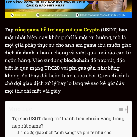
Top
cổng game hỗ trợ nạp rút qua Crypto
(USDT) bảo
mật nhất
hiện nay không chỉ là một xu hướng, mà là
một giải pháp thực sự cho anh em game thủ muốn giao
dịch
ẩn danh
, nhanh chóng và vượt qua mọi rào cản từ
ngân hàng. Việc sử dụng
blockchain
để nạp rút, đặc
biệt là qua mạng
TRC20
với
phí gas
gần như bằng
không, đã thay đổi hoàn toàn cuộc chơi. Quên đi cảnh
chờ đợi giao dịch xử lý hay lo lắng về sao kê, giờ đây
mọi thứ chỉ mất vài giây.
Mục Lục
Tại sao USDT đang trở thành tiêu chuẩn vàng trong
nạp rút game?
Tốc độ giao dịch “ánh sáng” và phí rẻ như cho