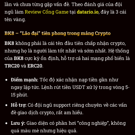
lần và chưa từng gặp vấn đề. Theo đánh giá của đội
ngũ làm
Review Cổng Game
tại
datario.io
, đây là 3 cái
tên vàng.
BK8
– “Lão đại” tiên phong trong mảng Crypto
BK8
không phải là cái tên đầu tiên chấp nhận crypto,
nhưng họ là người làm tốt nhất và sớm nhất. Hệ thống
của
BK8
cực kỳ ổn định, hỗ trợ cả hai mạng phổ biến là
TRC20
và
ERC20
.
Điểm mạnh:
Tốc độ xác nhận nạp tiền gần như
ngay lập tức. Lệnh rút tiền USDT xử lý trong vòng 5-
15 phút.
Hỗ trợ:
Có đội ngũ support riêng chuyên về các vấn
đề giao dịch crypto, rất am hiểu.
Lưu ý:
Giao diện có phần hơi “công nghiệp”, không
quá màu mè nhưng hiệu quả.