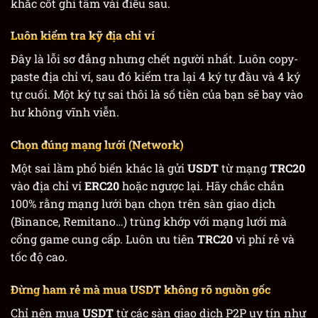
khắc cốt ghi tâm vài điều sau.
Luôn kiểm tra kỹ địa chỉ ví
Đây là lỗi sơ đẳng nhưng chết người nhất. Luôn copy-
paste địa chỉ ví, sau đó kiểm tra lại 4 ký tự đầu và 4 ký
tự cuối. Một ký tự sai thôi là số tiền của bạn sẽ bay vào
hư không vĩnh viễn.
Chọn đúng mạng lưới (Network)
Một sai lầm phổ biến khác là gửi
USDT
từ mạng
TRC20
vào địa chỉ ví
ERC20
hoặc ngược lại. Hãy chắc chắn
100% rằng mạng lưới bạn chọn trên sàn giao dịch
(Binance, Remitano…) trùng khớp với mạng lưới mà
cổng game cung cấp. Luôn ưu tiên
TRC20
vì phí rẻ và
tốc độ cao.
Đừng ham rẻ mà mua USDT không rõ nguồn gốc
Chỉ nên mua
USDT
từ các sàn giao dịch P2P uy tín như