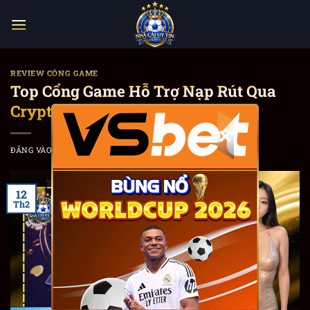
Bỏ
qua
nội
dung
REVIEW CỔNG GAME
Top Cổng Game Hỗ Trợ Nạp Rút Qua
Crypto (USDT) Bảo Mật Nhất
×
ĐĂNG VÀO
THÁNG 2 12, 2026
BỞI
KHƯU LỤC TRẦM
12
Th2