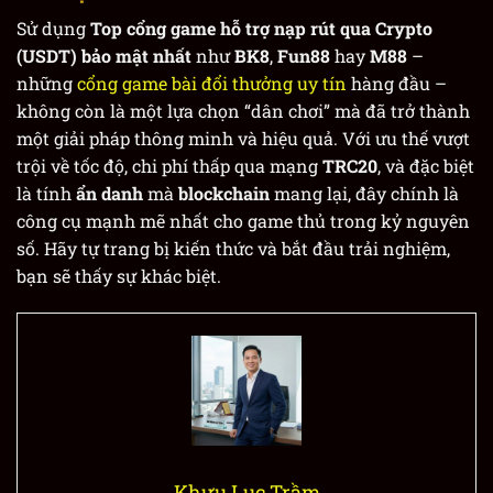
Sử dụng
Top cổng game hỗ trợ nạp rút qua Crypto
(USDT) bảo mật nhất
như
BK8
,
Fun88
hay
M88
–
những
cổng game bài đổi thưởng uy tín
hàng đầu –
không còn là một lựa chọn “dân chơi” mà đã trở thành
một giải pháp thông minh và hiệu quả. Với ưu thế vượt
trội về tốc độ, chi phí thấp qua mạng
TRC20
, và đặc biệt
là tính
ẩn danh
mà
blockchain
mang lại, đây chính là
công cụ mạnh mẽ nhất cho game thủ trong kỷ nguyên
số. Hãy tự trang bị kiến thức và bắt đầu trải nghiệm,
bạn sẽ thấy sự khác biệt.
Khưu Lục Trầm