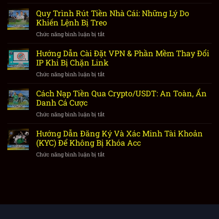
Cách
Liên
Quy Trình Rút Tiền Nhà Cái: Những Lý Do
Hệ
Khiến Lệnh Bị Treo
CSKH
Chức năng bình luận bị tắt
ở
Nhà
Quy
Cái
Trình
Hướng Dẫn Cài Đặt VPN & Phần Mềm Thay Đổi
Hiệu
Rút
Quả
IP Khi Bị Chặn Link
Tiền
Khi
Chức năng bình luận bị tắt
ở
Nhà
Gặp
Hướng
Cái:
Sự
Dẫn
Cách Nạp Tiền Qua Crypto/USDT: An Toàn, Ẩn
Những
Cố
Cài
Lý
Danh Cá Cược
Nạp
Đặt
Do
Rút
Chức năng bình luận bị tắt
ở
VPN
Khiến
Cách
&
Lệnh
Nạp
Hướng Dẫn Đăng Ký Và Xác Minh Tài Khoản
Phần
Bị
Tiền
Mềm
(KYC) Để Không Bị Khóa Acc
Treo
Qua
Thay
Chức năng bình luận bị tắt
ở
Crypto/USDT:
Đổi
Hướng
An
IP
Dẫn
Toàn,
Khi
Đăng
Ẩn
Bị
Ký
Danh
Chặn
Và
Cá
Link
Xác
Cược
Minh