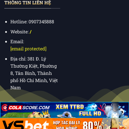
THÔNG TIN LIÊN HỆ
Hotline: 0907345888
Website:
/
Email:
[email protected]
Địa chỉ: 381 Đ. Lý
Thường Kiệt, Phường
8, Tân Bình, Thành
phố Hồ Chí Minh, Việt
Nam
×
×
×
Copyright 2026 ©
nhà cái uy tín