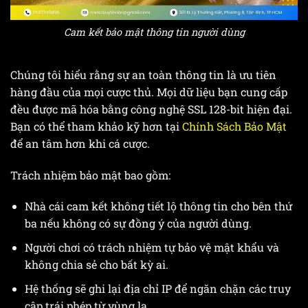
Cam kết bảo mật thông tin người dùng
Chúng tôi hiểu rằng sự an toàn thông tin là ưu tiên
hàng đầu của mọi cược thủ. Mọi dữ liệu bạn cung cấp
đều được mã hóa bằng công nghệ SSL 128-bit hiện đại.
Bạn có thể tham khảo kỹ hơn tại
Chính Sách Bảo Mật
để an tâm hơn khi cá cược.
Trách nhiệm bảo mật bao gồm:
Nhà cái cam kết không tiết lộ thông tin cho bên thứ
ba nếu không có sự đồng ý của người dùng.
Người chơi có trách nhiệm tự bảo vệ mật khẩu và
không chia sẻ cho bất kỳ ai.
Hệ thống sẽ ghi lại địa chỉ IP để ngăn chặn các truy
cập trái phép từ vùng lạ.