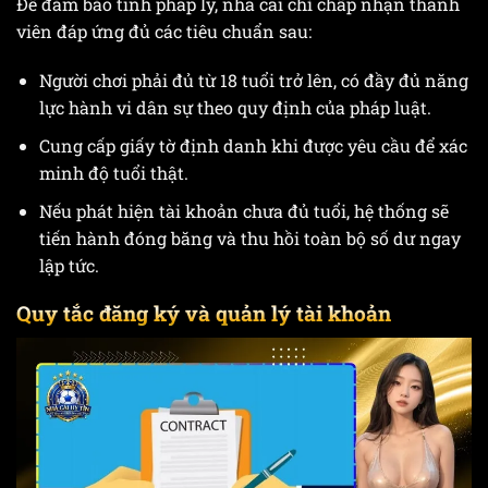
Để đảm bảo tính pháp lý, nhà cái chỉ chấp nhận thành
viên đáp ứng đủ các tiêu chuẩn sau:
Người chơi phải đủ từ 18 tuổi trở lên, có đầy đủ năng
lực hành vi dân sự theo quy định của pháp luật.
Cung cấp giấy tờ định danh khi được yêu cầu để xác
minh độ tuổi thật.
Nếu phát hiện tài khoản chưa đủ tuổi, hệ thống sẽ
tiến hành đóng băng và thu hồi toàn bộ số dư ngay
lập tức.
Quy tắc đăng ký và quản lý tài khoản