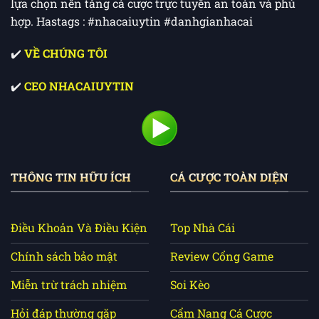
lựa chọn nền tảng cá cược trực tuyến an toàn và phù
hợp. Hastags : #nhacaiuytin #danhgianhacai
✔️
VỀ CHÚNG TÔI
✔️
CEO NHACAIUYTIN
THÔNG TIN HỮU ÍCH
CÁ CƯỢC TOÀN DIỆN
Điều Khoản Và Điều Kiện
Top Nhà Cái
Chính sách bảo mật
Review Cổng Game
Miễn trừ trách nhiệm
Soi Kèo
Hỏi đáp thường gặp
Cẩm Nang Cá Cược