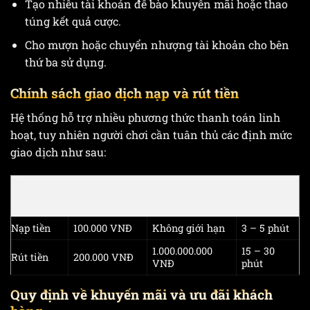
Tạo nhiều tài khoản để bào khuyến mãi hoặc thao
túng kết quả cược.
Cho mượn hoặc chuyển nhượng tài khoản cho bên
thứ ba sử dụng.
Chính sách giao dịch nạp và rút tiền
Hệ thống hỗ trợ nhiều phương thức thanh toán linh
hoạt, tuy nhiên người chơi cần tuân thủ các định mức
giao dịch như sau:
LOẠI
HẠN MỨC
HẠN MỨC TỐI
THỜI GIAN
GIAO
TỐI THIỂU
ĐA/NGÀY
XỬ LÝ
DỊCH
Nạp tiền
100.000 VNĐ
Không giới hạn
3 – 5 phút
1.000.000.000
15 – 30
Rút tiền
200.000 VNĐ
VNĐ
phút
Quy định về khuyến mãi và ưu đãi khách