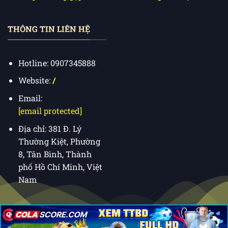
THÔNG TIN LIÊN HỆ
Hotline: 0907345888
Website:
/
Email:
[email protected]
Địa chỉ: 381 Đ. Lý
Thường Kiệt, Phường
8, Tân Bình, Thành
phố Hồ Chí Minh, Việt
Nam
×
×
×