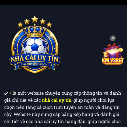
✕
✔️ ​
/
là một website chuyên cung cấp thông tin và đánh
giá chi tiết về các
nhà cái uy tín
, giúp người chơi lựa
chọn nền tảng cá cược trực tuyến an toàn và đáng tin
cậy. Website này cung cấp bảng xếp hạng và đánh giá
chi tiết về các nhà cái uy tín hàng đầu, giúp người chơi