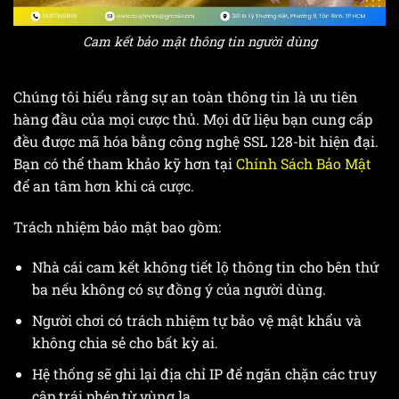
Cam kết bảo mật thông tin người dùng
Chúng tôi hiểu rằng sự an toàn thông tin là ưu tiên
hàng đầu của mọi cược thủ. Mọi dữ liệu bạn cung cấp
đều được mã hóa bằng công nghệ SSL 128-bit hiện đại.
Bạn có thể tham khảo kỹ hơn tại
Chính Sách Bảo Mật
để an tâm hơn khi cá cược.
Trách nhiệm bảo mật bao gồm:
Nhà cái cam kết không tiết lộ thông tin cho bên thứ
ba nếu không có sự đồng ý của người dùng.
Người chơi có trách nhiệm tự bảo vệ mật khẩu và
không chia sẻ cho bất kỳ ai.
Hệ thống sẽ ghi lại địa chỉ IP để ngăn chặn các truy
cập trái phép từ vùng lạ.