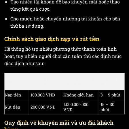
Tạo nhiều tài khoản để bào khuyến mãi hoặc thao
túng kết quả cược.
Cho mượn hoặc chuyển nhượng tài khoản cho bên
thứ ba sử dụng.
Chính sách giao dịch nạp và rút tiền
Hệ thống hỗ trợ nhiều phương thức thanh toán linh
hoạt, tuy nhiên người chơi cần tuân thủ các định mức
giao dịch như sau:
LOẠI
HẠN MỨC
HẠN MỨC TỐI
THỜI GIAN
GIAO
TỐI THIỂU
ĐA/NGÀY
XỬ LÝ
DỊCH
Nạp tiền
100.000 VNĐ
Không giới hạn
3 – 5 phút
1.000.000.000
15 – 30
Rút tiền
200.000 VNĐ
VNĐ
phút
Quy định về khuyến mãi và ưu đãi khách