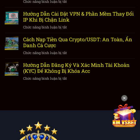
Chức năng bình luận bị tắt
ở
Nhà
Quy
Cái
Trình
Hướng Dẫn Cài Đặt VPN & Phần Mềm Thay Đổi
Hiệu
Rút
Quả
IP Khi Bị Chặn Link
Tiền
Khi
Chức năng bình luận bị tắt
ở
Nhà
Gặp
Hướng
Cái:
Sự
Dẫn
Cách Nạp Tiền Qua Crypto/USDT: An Toàn, Ẩn
Những
Cố
Cài
Lý
Danh Cá Cược
Nạp
Đặt
Do
Rút
Chức năng bình luận bị tắt
ở
VPN
Khiến
Cách
&
Lệnh
Nạp
Hướng Dẫn Đăng Ký Và Xác Minh Tài Khoản
Phần
Bị
Tiền
Mềm
(KYC) Để Không Bị Khóa Acc
Treo
Qua
Thay
Chức năng bình luận bị tắt
ở
Crypto/USDT:
Đổi
Hướng
An
IP
Dẫn
Toàn,
Khi
Đăng
Ẩn
Bị
✕
Ký
Danh
Chặn
Và
Cá
Link
Xác
Cược
Minh
Tài
Khoản
(KYC)
Để