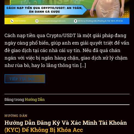
Cách nạp tiền qua Crypto/USDT là một giải pháp đang
ngày càng phổ biến, giúp anh em giải quyết triệt để vấn
đề giao dịch tại các nhà cái uy tín. Nếu đã quá chán
ngán với việc bị ngân hàng chặn, giao dịch xử lý chậm
như rùa bò, hay lo lắng thông tin […]
TIẾP TỤC ĐỌC
→
Đăng trong
Hướng Dẫn
HƯỚNG DẪN
Hướng Dẫn Đăng Ký Và Xác Minh Tài Khoản
(KYC) Để Không Bị Khóa Acc