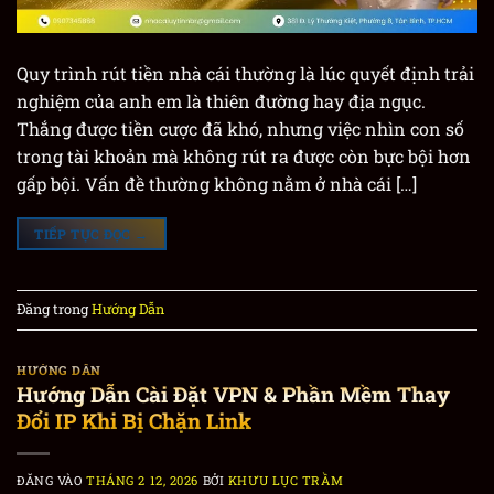
Quy trình rút tiền nhà cái thường là lúc quyết định trải
nghiệm của anh em là thiên đường hay địa ngục.
Thắng được tiền cược đã khó, nhưng việc nhìn con số
trong tài khoản mà không rút ra được còn bực bội hơn
gấp bội. Vấn đề thường không nằm ở nhà cái […]
TIẾP TỤC ĐỌC
→
Đăng trong
Hướng Dẫn
HƯỚNG DẪN
Hướng Dẫn Cài Đặt VPN & Phần Mềm Thay
Đổi IP Khi Bị Chặn Link
ĐĂNG VÀO
THÁNG 2 12, 2026
BỞI
KHƯU LỤC TRẦM