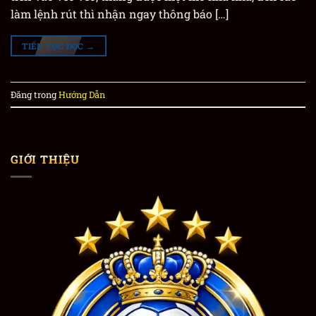
làm lệnh rút thì nhận ngay thông báo […]
TIẾP TỤC ĐỌC
→
Đăng trong
Hướng Dẫn
GIỚI THIỆU