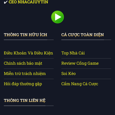
✔️
CEO NHACAIUYTIN
THÔNG TIN HỮU ÍCH
CÁ CƯỢC TOÀN DIỆN
Điều Khoản Và Điều Kiện
Top Nhà Cái
Chính sách bảo mật
Review Cổng Game
Miễn trừ trách nhiệm
Soi Kèo
Hỏi đáp thường gặp
Cẩm Nang Cá Cược
THÔNG TIN LIÊN HỆ