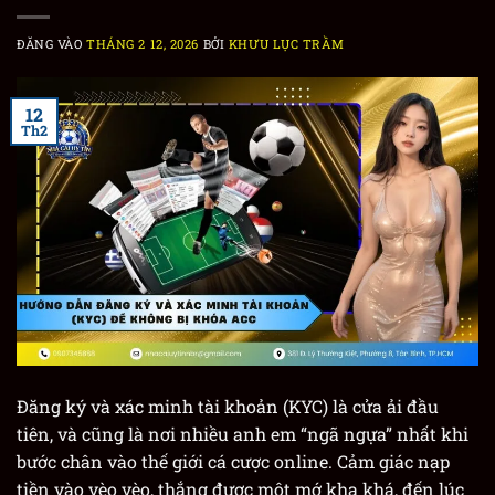
ĐĂNG VÀO
THÁNG 2 12, 2026
BỞI
KHƯU LỤC TRẦM
12
Th2
Đăng ký và xác minh tài khoản (KYC) là cửa ải đầu
tiên, và cũng là nơi nhiều anh em “ngã ngựa” nhất khi
bước chân vào thế giới cá cược online. Cảm giác nạp
tiền vào vèo vèo, thắng được một mớ kha khá, đến lúc