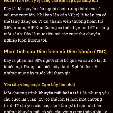
Hoàn trả VIP: Tỷ lệ càng cao khi cấp bậc càng lớn
Đây là đặc quyền của người chơi trung thành và có
volume cược lớn. Khi bạn lên cấp VIP, tỷ lệ hoàn trả có
thể tăng đáng kể. Ví dụ, thành viên thường hoàn trả
0.5%, nhưng VIP Kim Cương có thể nhận tới 1.5% ở cùng
một sảnh. Đây là mục tiêu mà các cược thủ chuyên
nghiệp luôn hướng tới.
Phân tích sâu Điều kiện và Điều khoản (T&C)
Đây là phần mà 90% người chơi bỏ qua và sau đó lại đi
khiếu nại. Đừng lười biệt, hãy dành 5 phút đọc kỹ
những mục này trước khi tham gia.
Yêu cầu vòng cược: Cạm bẫy lớn nhất
Một chương trình
khuyến mãi hoàn trả
1.5% nhưng yêu
cầu cược lại 5 lần (x5) có thể còn tệ hơn một chương
trình 1% chỉ yêu cầu cược lại 1 lần (x1). Luôn ưu tiên
những khuyến mãi có yêu cầu vòng cược thấp nhất, lý