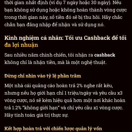
thời gian nhất định (ví dụ 7 ngày hoặc 30 ngày). Nếu
bạn không sử dụng hoặc không hoàn thành vòng cược
trong thời gian này, số tiền đó sẽ bị thu hồi. Hãy chắc
chắn bạn đăng nhập để nhận và sử dụng nó.
Kinh nghiệm cá nhân: Tối ưu Cashback để tối
đa lợi nhuận
Sau nhiều năm chinh chiến, tôi nhận ra
cashback
không chỉ là nhận tiền, mà là một nghệ thuật.
Đừng chỉ nhìn vào tỷ lệ phần trăm
Một nhà cái quảng cáo hoàn trả 2% nghe rất kêu,
nhưng nếu họ giới hạn chỉ 1 triệu/ngày và yêu cầu x3
vòng cược, nó sẽ kém hiệu quả hơn một nơi khác hoàn
trả 1.2% “không giới hạn” và chỉ yêu cầu x1 vòng cược.
Hãy tính toán giá trị thực sự.
Kết hợp hoàn trả với chiến lược quản lý vốn