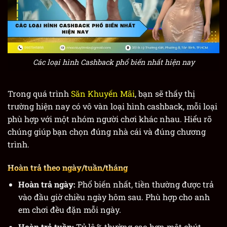
Các loại hình Cashback phổ biến nhất hiện nay
Trong quá trình
Săn Khuyến Mãi
, bạn sẽ thấy thị
trường hiện nay có vô vàn loại hình cashback, mỗi loại
phù hợp với một nhóm người chơi khác nhau. Hiểu rõ
chúng giúp bạn chọn đúng nhà cái và đúng chương
trình.
Hoàn trả theo ngày/tuần/tháng
Hoàn trả ngày:
Phổ biến nhất, tiền thường được trả
vào đầu giờ chiều ngày hôm sau. Phù hợp cho anh
em chơi đều đặn mỗi ngày.
Hoàn trả tuần:
Tỷ lệ % thường cao hơn một chút