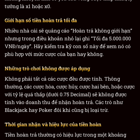
tưởng là x1 hoặc x0.
Giới hạn số tiền hoàn trả tối đa
Nhiều nhà cái sẽ quảng cáo “Hoàn trả không giới hạn”
nhưng trong điều khoản nhỏ lại ghi “Tối đa 5.000.000
VNĐ/ngày”. Hãy kiểm tra kỹ con số này để xem nó có
phù hợp với mức cược của bạn hay không.
Những trò chơi không được áp dụng
Không phải tất cả các cược đều được tính. Thông
thường, các cược hòa, cược hủy, cược hai bên, hoặc cược
với tỷ lệ quá thấp (dưới 0.75 Decimal) sẽ không được
tính vào doanh thu để nhận hoàn trả. Các trò như
Blackjack hay Poker đôi khi cũng bị loại trừ.
Thời gian nhận và hiệu lực của tiền hoàn
Tiền hoàn trả thường có hiệu lực trong một khoảng