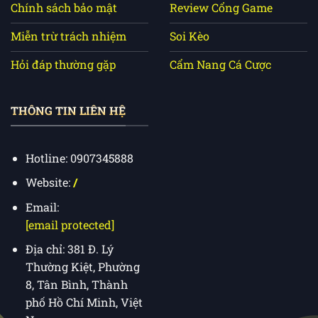
Chính sách bảo mật
Review Cổng Game
Miễn trừ trách nhiệm
Soi Kèo
Hỏi đáp thường gặp
Cẩm Nang Cá Cược
THÔNG TIN LIÊN HỆ
Hotline: 0907345888
Website:
/
Email:
[email protected]
Địa chỉ: 381 Đ. Lý
Thường Kiệt, Phường
8, Tân Bình, Thành
phố Hồ Chí Minh, Việt