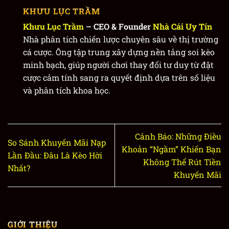
KHƯU LỤC TRẦM
Khưu Lục Trầm
– CEO & Founder
Nhà Cái Uy Tín
Nhà phân tích chiến lược chuyên sâu về thị trường
cá cược. Ông tập trung xây dựng nền tảng soi kèo
minh bạch, giúp người chơi thay đổi tư duy từ đặt
cược cảm tính sang ra quyết định dựa trên số liệu
và phân tích khoa học.
Cảnh Báo: Những Điều
So Sánh Khuyến Mãi Nạp
Khoản “Ngầm” Khiến Bạn
Lần Đầu: Đâu Là Kèo Hời
Không Thể Rút Tiền
Nhất?
Khuyến Mãi
GIỚI THIỆU