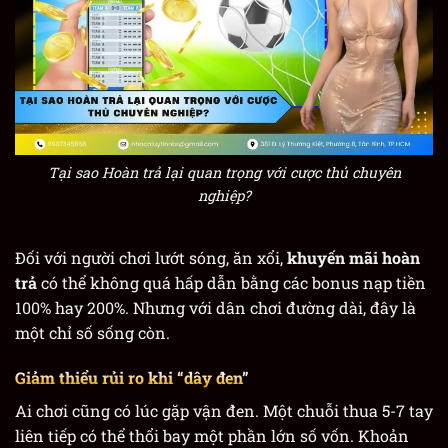
Tại sao Hoàn trả lại quan trọng với cược thủ chuyên
nghiệp?
Đối với người chơi lướt sóng, ăn xổi,
khuyến mãi hoàn
trả
có thể không quá hấp dẫn bằng các bonus nạp tiền
100% hay 200%. Nhưng với dân chơi đường dài, đây là
một chỉ số sống còn.
Giảm thiểu rủi ro khi “dây đen”
Ai chơi cũng có lúc gặp vận đen. Một chuỗi thua 5-7 tay
liên tiếp có thể thổi bay một phần lớn số vốn. Khoản