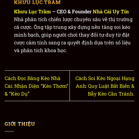
KHƯU LỤC TRẦM
Khưu Lục Trầm
– CEO & Founder
Nhà Cái Uy Tín
Nhà phân tích chiến lược chuyên sâu về thị trường
cá cược. Ông tập trung xây dựng nền tảng soi kèo
minh bạch, giúp người chơi thay đổi tư duy từ đặt
cược cảm tính sang ra quyết định dựa trên số liệu
và phân tích khoa học.
Cách Đọc Bảng Kèo Nhà
Cách Soi Kèo Ngoại Hạng
Cái: Nhận Diện “Kèo Thơm”
Anh: Quy Luật Bất Biến &
& “Kèo Dụ”
Bẫy Kèo Cần Tránh.
GIỚI THIỆU