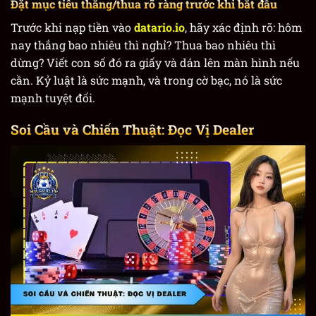
Đặt mục tiêu thắng/thua rõ ràng trước khi bắt đầu
Trước khi nạp tiền vào
datario.io
, hãy xác định rõ: hôm
nay thắng bao nhiêu thì nghỉ? Thua bao nhiêu thì
dừng? Viết con số đó ra giấy và dán lên màn hình nếu
cần. Kỷ luật là sức mạnh, và trong cờ bạc, nó là sức
mạnh tuyệt đối.
Soi Cầu và Chiến Thuật: Đọc Vị Dealer