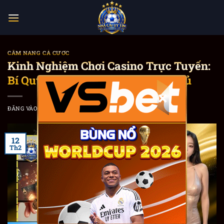
Bỏ
qua
nội
dung
CẨM NANG CÁ CƯỢC
Kinh Nghiệm Chơi Casino Trực Tuyến:
Bí Quyết Thắng Dealer Từ Cao Thủ
×
ĐĂNG VÀO
THÁNG 2 12, 2026
BỞI
KHƯU LỤC TRẦM
12
Th2