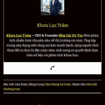
Khưu Lục Trầm
Khưu Lục Trầm
– CEO & Founder
Nhà Cái Uy Tín
Nhà phân
tích chiến lược chuyên sâu về thị trường cá cược. Ông tập
trung xây dựng nền tảng soi kèo minh bạch, giúp người chơi
thay đổi tư duy từ đặt cược cảm tính sang ra quyết định dựa
trên số liệu và phân tích khoa học.
Bài viết này được đăng trong
Cẩm Nang Cá Cược
. Đánh dấu
liên kết
thường trực
.