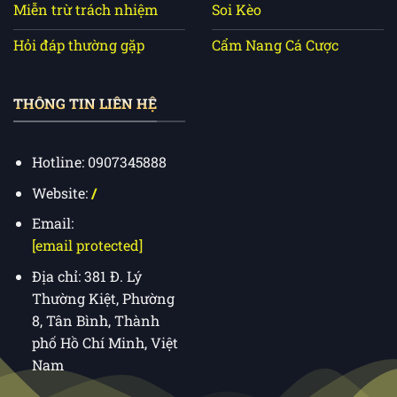
Miễn trừ trách nhiệm
Soi Kèo
Hỏi đáp thường gặp
Cẩm Nang Cá Cược
THÔNG TIN LIÊN HỆ
Hotline: 0907345888
Website:
/
Email:
[email protected]
Địa chỉ: 381 Đ. Lý
Thường Kiệt, Phường
8, Tân Bình, Thành
phố Hồ Chí Minh, Việt
Nam