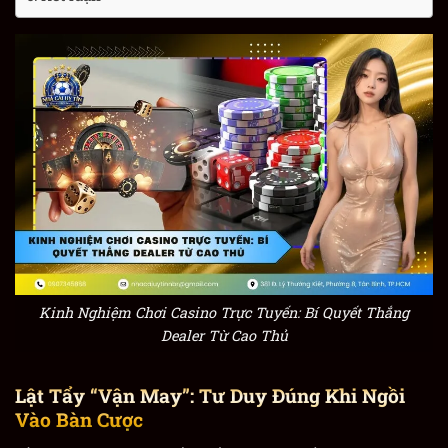
Kinh Nghiệm Chơi Casino Trực Tuyến: Bí Quyết Thắng
Dealer Từ Cao Thủ
Lật Tẩy “Vận May”: Tư Duy Đúng Khi Ngồi
Vào Bàn Cược