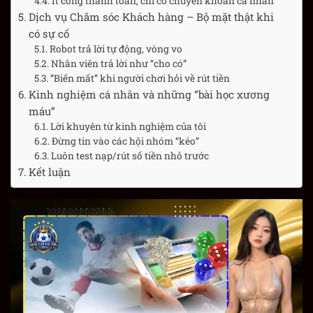
Ít cổng thanh toán, chỉ có chuyển khoản cá nhân
Dịch vụ Chăm sóc Khách hàng – Bộ mặt thật khi
có sự cố
Robot trả lời tự động, vòng vo
Nhân viên trả lời như “cho có”
“Biến mất” khi người chơi hỏi về rút tiền
Kinh nghiệm cá nhân và những “bài học xương
máu”
Lời khuyên từ kinh nghiệm của tôi
Đừng tin vào các hội nhóm “kéo”
Luôn test nạp/rút số tiền nhỏ trước
Kết luận