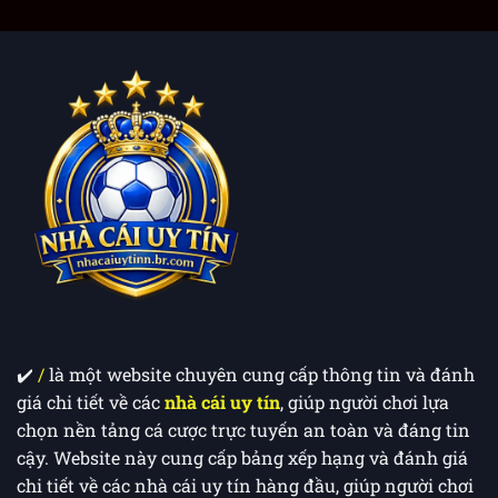
Và
Cá
Link
Xác
Cược
Minh
Tài
Khoản
(KYC)
Để
Không
Bị
Khóa
Acc
✔️ ​
/
là một website chuyên cung cấp thông tin và đánh
giá chi tiết về các
nhà cái uy tín
, giúp người chơi lựa
chọn nền tảng cá cược trực tuyến an toàn và đáng tin
cậy. Website này cung cấp bảng xếp hạng và đánh giá
chi tiết về các nhà cái uy tín hàng đầu, giúp người chơi