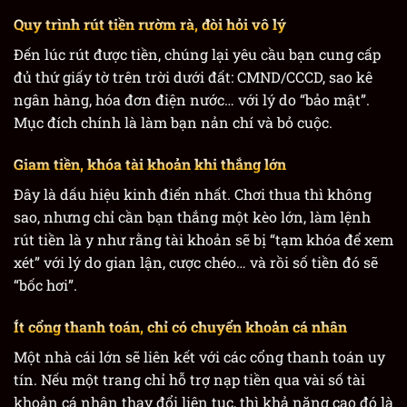
Quy trình rút tiền rườm rà, đòi hỏi vô lý
Đến lúc rút được tiền, chúng lại yêu cầu bạn cung cấp
đủ thứ giấy tờ trên trời dưới đất: CMND/CCCD, sao kê
ngân hàng, hóa đơn điện nước… với lý do “bảo mật”.
Mục đích chính là làm bạn nản chí và bỏ cuộc.
Giam tiền, khóa tài khoản khi thắng lớn
Đây là dấu hiệu kinh điển nhất. Chơi thua thì không
sao, nhưng chỉ cần bạn thắng một kèo lớn, làm lệnh
rút tiền là y như rằng tài khoản sẽ bị “tạm khóa để xem
xét” với lý do gian lận, cược chéo… và rồi số tiền đó sẽ
“bốc hơi”.
Ít cổng thanh toán, chỉ có chuyển khoản cá nhân
Một nhà cái lớn sẽ liên kết với các cổng thanh toán uy
tín. Nếu một trang chỉ hỗ trợ nạp tiền qua vài số tài
khoản cá nhân thay đổi liên tục, thì khả năng cao đó là