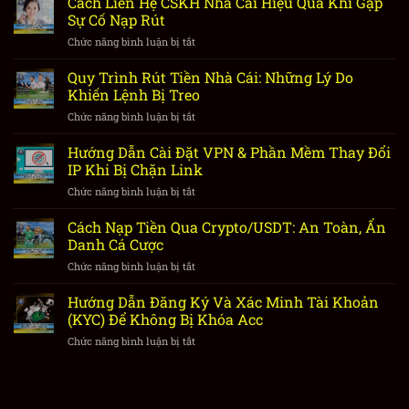
Cách Liên Hệ CSKH Nhà Cái Hiệu Quả Khi Gặp
Sự Cố Nạp Rút
Chức năng bình luận bị tắt
ở
Cách
Liên
Quy Trình Rút Tiền Nhà Cái: Những Lý Do
Hệ
Khiến Lệnh Bị Treo
CSKH
Chức năng bình luận bị tắt
ở
Nhà
Quy
Cái
Trình
Hướng Dẫn Cài Đặt VPN & Phần Mềm Thay Đổi
Hiệu
Rút
Quả
IP Khi Bị Chặn Link
Tiền
Khi
Chức năng bình luận bị tắt
ở
Nhà
Gặp
Hướng
Cái:
Sự
Dẫn
Cách Nạp Tiền Qua Crypto/USDT: An Toàn, Ẩn
Những
Cố
Cài
Lý
Danh Cá Cược
Nạp
Đặt
Do
Rút
Chức năng bình luận bị tắt
ở
VPN
Khiến
Cách
&
Lệnh
Nạp
Hướng Dẫn Đăng Ký Và Xác Minh Tài Khoản
Phần
Bị
Tiền
Mềm
(KYC) Để Không Bị Khóa Acc
Treo
Qua
Thay
Chức năng bình luận bị tắt
ở
Crypto/USDT:
Đổi
Hướng
An
IP
Dẫn
Toàn,
Khi
Đăng
Ẩn
Bị
Ký
Danh
Chặn