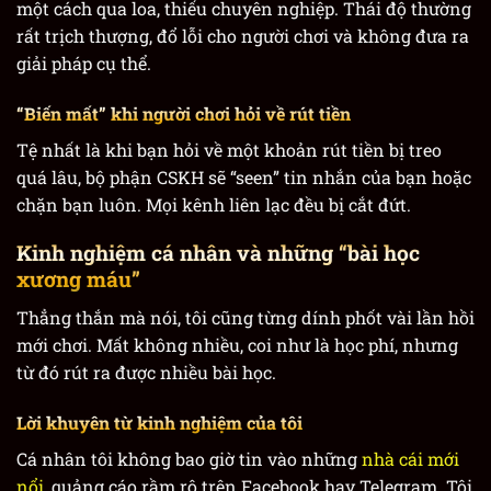
một cách qua loa, thiếu chuyên nghiệp. Thái độ thường
rất trịch thượng, đổ lỗi cho người chơi và không đưa ra
giải pháp cụ thể.
“Biến mất” khi người chơi hỏi về rút tiền
Tệ nhất là khi bạn hỏi về một khoản rút tiền bị treo
quá lâu, bộ phận CSKH sẽ “seen” tin nhắn của bạn hoặc
chặn bạn luôn. Mọi kênh liên lạc đều bị cắt đứt.
Kinh nghiệm cá nhân và những “bài học
xương máu”
Thẳng thắn mà nói, tôi cũng từng dính phốt vài lần hồi
mới chơi. Mất không nhiều, coi như là học phí, nhưng
từ đó rút ra được nhiều bài học.
Lời khuyên từ kinh nghiệm của tôi
Cá nhân tôi không bao giờ tin vào những
nhà cái mới
nổi
, quảng cáo rầm rộ trên Facebook hay Telegram. Tôi