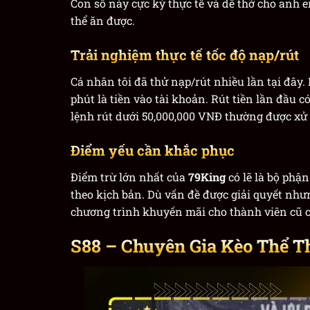
Con số này cực kỳ thực tế và dễ thở cho anh
thể ăn được.
Trải nghiệm thực tế tốc độ nạp/rút
Cá nhân tôi đã thử nạp/rút nhiều lần tại đây.
phút là tiền vào tài khoản. Rút tiền lần đầu c
lệnh rút dưới 50,000,000 VNĐ thường được xử 
Điểm yếu cần khắc phục
Điểm trừ lớn nhất của
79King
có lẽ là bộ phậ
theo kịch bản. Dù vấn đề được giải quyết như
chương trình khuyến mãi cho thành viên cũ c
S88 – Chuyên Gia Kèo Thể T