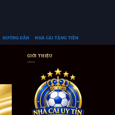
HƯỚNG DẪN
NHÀ CÁI TẶNG TIỀN
GIỚI THIỆU