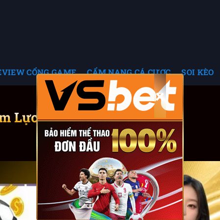
EVIEW CỔNG GAME
CẨM NANG CÁ CƯỢC
SOI KÈO
×
iềm Lực Mạnh, Ưu Đãi Khủng