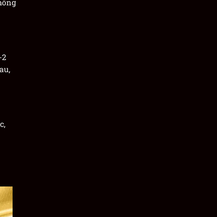
không
-2
au,
c,