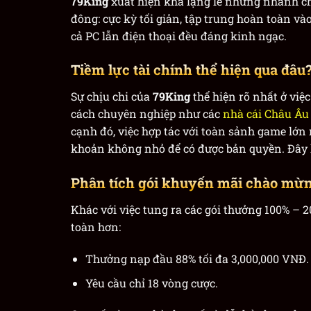
79King
xuất hiện khá lặng lẽ nhưng nhanh ch
đông: cực kỳ tối giản, tập trung hoàn toàn và
cả PC lẫn điện thoại đều đáng kinh ngạc.
Tiềm lực tài chính thể hiện qua đâu
Sự chịu chi của
79King
thể hiện rõ nhất ở việ
cách chuyên nghiệp như các
nhà cái Châu Âu
cạnh đó, việc hợp tác với toàn sảnh game lớ
khoản không nhỏ để có được bản quyền. Đây 
Phân tích gói khuyến mãi chào mừ
Khác với việc tung ra các gói thưởng 100% –
toàn hơn:
Thưởng nạp đầu 88% tối đa 3,000,000 VNĐ.
Yêu cầu chỉ 18 vòng cược.