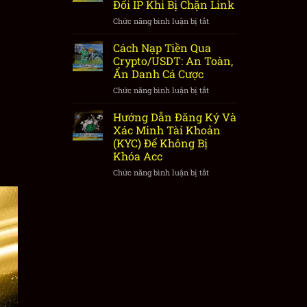
Đổi IP Khi Bị Chặn Link
Nhà
Sự
Chức năng bình luận bị tắt
ở
Cái:
Cố
Hướng
Những
Nạp
Dẫn
Lý
Cách Nạp Tiền Qua
Rút
Cài
Do
Crypto/USDT: An Toàn,
Đặt
Khiến
Ẩn Danh Cá Cược
VPN
Lệnh
Chức năng bình luận bị tắt
ở
&
Bị
Cách
Phần
Treo
Nạp
Mềm
Hướng Dẫn Đăng Ký Và
Tiền
Thay
Xác Minh Tài Khoản
Qua
Đổi
(KYC) Để Không Bị
Crypto/USDT:
IP
Khóa Acc
An
Khi
Toàn,
Chức năng bình luận bị tắt
Bị
ở
Ẩn
Chặn
Hướng
Danh
Link
Dẫn
Cá
Đăng
Cược
Ký
Và
Xác
Minh
Tài
Khoản
(KYC)
Để