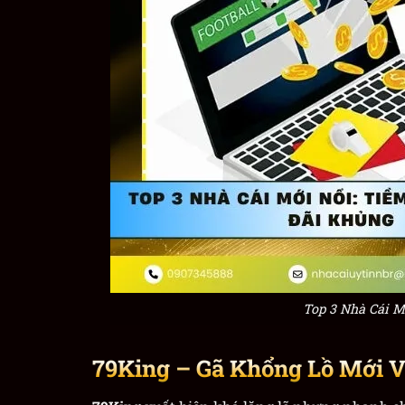
Top 3 Nhà Cái M
79King – Gã Khổng Lồ Mới Vớ