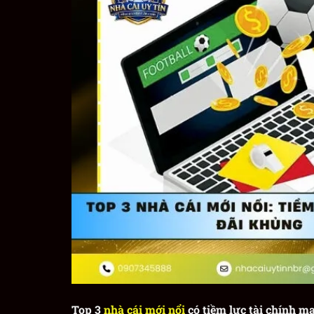
Top 3
nhà cái mới nổi
có tiềm lực tài chính m