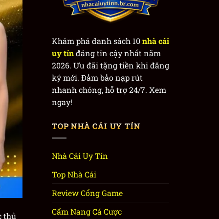
Khám phá danh sách 10
nhà cái
uy tín
đáng tin cậy nhất năm
2026. Ưu đãi tặng tiền khi đăng
ký mới. Đảm bảo nạp rút
nhanh chóng, hỗ trợ 24/7. Xem
ngay!
TOP NHÀ CÁI UY TÍN
Nhà Cái Uy Tín
Top Nhà Cái
Review Cổng Game
Cẩm Nang Cá Cược
c thủ