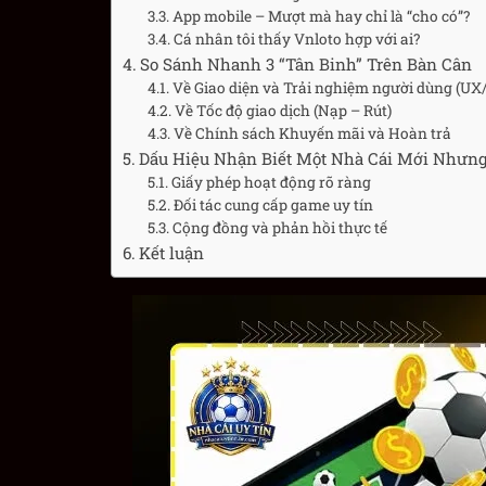
App mobile – Mượt mà hay chỉ là “cho có”?
Cá nhân tôi thấy Vnloto hợp với ai?
So Sánh Nhanh 3 “Tân Binh” Trên Bàn Cân
Về Giao diện và Trải nghiệm người dùng (UX
Về Tốc độ giao dịch (Nạp – Rút)
Về Chính sách Khuyến mãi và Hoàn trả
Dấu Hiệu Nhận Biết Một Nhà Cái Mới Nhưng
Giấy phép hoạt động rõ ràng
Đối tác cung cấp game uy tín
Cộng đồng và phản hồi thực tế
Kết luận