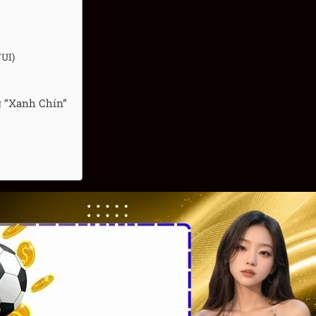
/UI)
 “Xanh Chín”