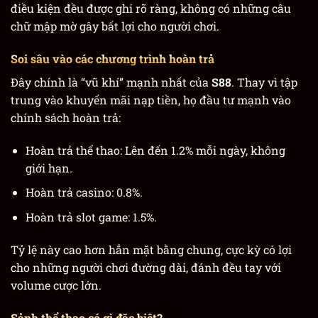
điều kiện đều được ghi rõ ràng, không có những câu
chữ mập mờ gây bất lợi cho người chơi.
Soi sâu vào các chương trình hoàn trả
Đây chính là “vũ khí” mạnh nhất của
S88
. Thay vì tập
trung vào khuyến mãi nạp tiền, họ đầu tư mạnh vào
chính sách hoàn trả:
Hoàn trả thể thao: Lên đến 1.2% mỗi ngày, không
giới hạn.
Hoàn trả casino: 0.8%.
Hoàn trả slot game: 1.5%.
Tỷ lệ này cao hơn hẳn mặt bằng chung, cực kỳ có lợi
cho những người chơi đường dài, đánh đều tay với
volume cược lớn.
Sảnh thể thao có gì đặc biệt?