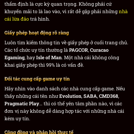
thẩm định là cực kỳ quan trọng. Không phải cứ
khuyến mãi to là lao vào, vì rất dễ gặp phải những
nhà
cái lừa đảo
trá hình.
Giấy phép hoạt động rõ ràng
Luôn tìm kiếm thông tin về giấy phép ở cuối trang chủ.
Các tổ chức uy tín thường là
PAGCOR
,
Curacao
Egaming
, hay
Isle of Man
. Một nhà cái không công
khai giấy phép thì 99% là có vấn đề.
Đối tác cung cấp game uy tín
Hãy nhìn vào danh sách các nhà cung cấp game. Nếu
thấy những cái tên như
Evolution
,
SABA
,
CMD368
,
Pragmatic Play
… thì có thể yên tâm phần nào, vì các
đơn vị này không dễ dàng hợp tác với những nhà cái
kém uy tín.
Cộng đồng và phản hồi thực tế