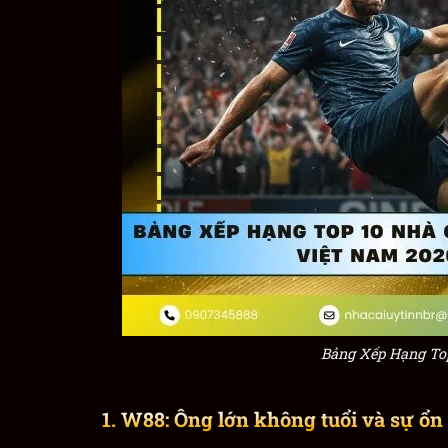
Bảng Xếp Hạng Top
1. W88: Ông lớn không tuổi và sự ổ