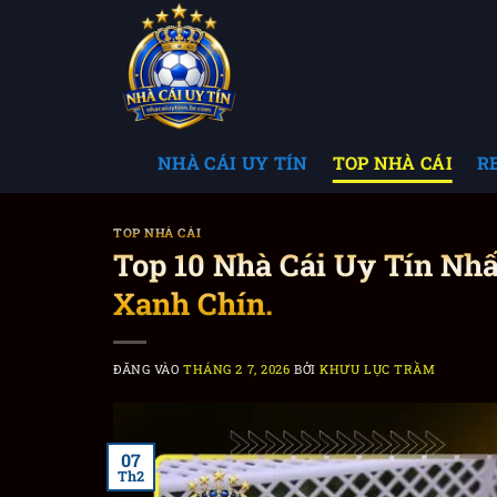
Bỏ
qua
nội
dung
NHÀ CÁI UY TÍN
TOP NHÀ CÁI
R
TOP NHÀ CÁI
Top 10 Nhà Cái Uy Tín Nh
Xanh Chín.
ĐĂNG VÀO
THÁNG 2 7, 2026
BỞI
KHƯU LỤC TRẦM
07
Th2