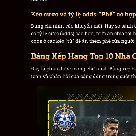
Kèo cược và tỷ lệ odds: “Phế” có hợ
Đừng chỉ nhìn vào khuyến mãi. Hãy so sánh tỷ
có tỷ lệ cược (odds) cao hơn, mức ăn chia tốt 
odds ở các kèo “tủ” để ăn thêm phế của người 
Bảng Xếp Hạng Top 10 Nhà C
Đây là phần được mong chờ nhất. Bảng xếp 
toán và phản hồi của cộng đồng trong suốt thờ