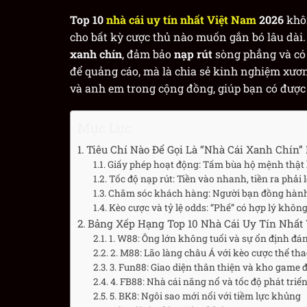
Top 10
nhà cái uy tín nhất Việt Nam
2026
khôn
cho bất kỳ cược thủ nào muốn gắn bó lâu dài.
xanh chín
, đảm bảo
nạp rút
sòng phẳng và c
để quảng cáo, mà là chia sẻ kinh nghiệm xươ
và anh em trong cộng đồng, giúp bạn có được c
Mục Lục
Tiêu Chí Nào Để Gọi Là “Nhà Cái Xanh Chín
Giấy phép hoạt động: Tấm bùa hộ mệnh thật 
Tốc độ nạp rút: Tiền vào nhanh, tiền ra phải l
Chăm sóc khách hàng: Người bạn đồng hành 
Kèo cược và tỷ lệ odds: “Phế” có hợp lý khôn
Bảng Xếp Hạng Top 10 Nhà Cái Uy Tín Nhất
1. W88: Ông lớn không tuổi và sự ổn định đá
2. M88: Lão làng châu Á với kèo cược thể th
3. Fun88: Giao diện thân thiện và kho game 
4. FB88: Nhà cái năng nổ và tốc độ phát tri
5. BK8: Ngôi sao mới nổi với tiềm lực khủng