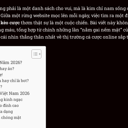
g phải là một danh sách cho vui, mà là kim chỉ nam sống 
 Giữa một rừng website mọc lên mỗi ngày, việc tìm ra một đ
ó
kèo cược
thơm thật sự là một cuộc chiến. Bài viết này khôn
ng máu, tổng hợp từ chính những lần “nằm gai nếm mật” củ
ái nhìn thẳng thắn nhất về thị trường cá cược online sắp t
” Năm 2026?
hay ảo?
ẹ!
hay chỉ là bot?
g?
 Việt Nam 2026
ng kinh ngạc
ao đỉnh cao
đa dạng
ển chóng mặt