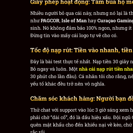
Giấy phép hoạt động: Tấm bùa hộ m
Nhiều người bỏ qua cái này, nhưng nó lại là t
như
PAGCOR
,
Isle of Man
hay
Curaçao Gamin
sinh. Nó không đảm bảo 100% ngon, nhưng ít 
Đừng tin vào mấy cái logo tự vẽ cho có.
Tốc độ nạp rút: Tiền vào nhanh, tiền 
Đây là bài test thực tế nhất. Nạp tiền 30 giây 
Bỏ ngay và luôn. Một
nhà cái nạp rút tiền nh
30 phút cho lần đầu). Cá nhân tôi cho rằng, nế
yếu tố khác đều trở nên vô nghĩa.
Chăm sóc khách hàng: Người bạn đồ
Thử chat với support vào lúc 3 giờ sáng xem h
phải chờ “dài cổ”, đó là dấu hiệu xấu. Đội ng
quên mật khẩu cho đến khiếu nại về kèo, chứ k
rắc rối.