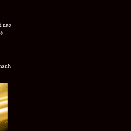
i nào
hạ
thanh