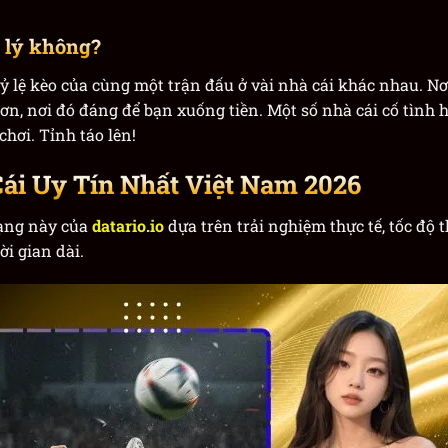
p lý không?
 lệ kèo của cùng một trận đấu ở vài nhà cái khác nhau. Nơ
hơn, nơi đó đáng để bạn xuống tiền. Một số nhà cái cố tình 
chơi. Tỉnh táo lên!
ái Uy Tín Nhất Việt Nam 2026
hạng này của
datario.io
dựa trên trải nghiệm thực tế, tốc độ 
i gian dài.