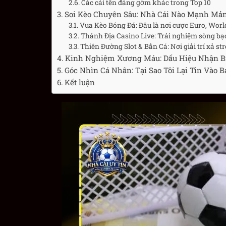
Các cái tên đáng gờm khác trong Top 10
Soi Kèo Chuyên Sâu: Nhà Cái Nào Mạnh Mả
Vua Kèo Bóng Đá: Đâu là nơi cược Euro, Wor
Thánh Địa Casino Live: Trải nghiệm sòng bạ
Thiên Đường Slot & Bắn Cá: Nơi giải trí xả str
Kinh Nghiệm Xương Máu: Dấu Hiệu Nhận Bi
Góc Nhìn Cá Nhân: Tại Sao Tôi Lại Tin Vào
Kết luận