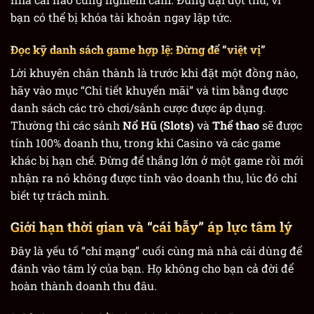
bạn có thể bị khóa tài khoản ngay lập tức.
Đọc kỹ danh sách game hợp lệ: Đừng để “việt vị”
Lời khuyên chân thành là trước khi đặt một đồng nào,
hãy vào mục “Chi tiết khuyến mãi” và tìm bằng được
danh sách các trò chơi/sảnh cược được áp dụng.
Thường thì các sảnh
Nổ Hũ (Slots)
và
Thể thao
sẽ được
tính 100% doanh thu, trong khi Casino và các game
khác bị hạn chế. Đừng để thắng lớn ở một game rồi mới
nhận ra nó không được tính vào doanh thu, lúc đó chỉ
biết tự trách mình.
Giới hạn thời gian và “cái bẫy” áp lực tâm lý
Đây là yếu tố “chí mạng” cuối cùng mà nhà cái dùng để
đánh vào tâm lý của bạn. Họ không cho bạn cả đời để
hoàn thành doanh thu đâu.