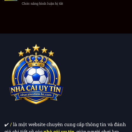
Thay
Chức năng bình luận bị tắt
ở
Crypto/USDT:
Đổi
Hướng
An
IP
Dẫn
Toàn,
Khi
Đăng
Ẩn
Bị
Ký
Danh
Chặn
Và
Cá
Link
Xác
Cược
Minh
Tài
Khoản
(KYC)
Để
Không
Bị
Khóa
Acc
✔️ ​
/
là một website chuyên cung cấp thông tin và đánh
giá chi tiết về các
nhà cái uy tín
, giúp người chơi lựa