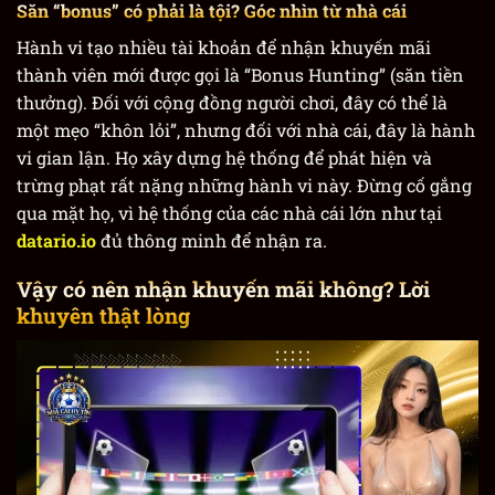
Săn “bonus” có phải là tội? Góc nhìn từ nhà cái
Hành vi tạo nhiều tài khoản để nhận khuyến mãi
thành viên mới được gọi là “Bonus Hunting” (săn tiền
thưởng). Đối với cộng đồng người chơi, đây có thể là
một mẹo “khôn lỏi”, nhưng đối với nhà cái, đây là hành
vi gian lận. Họ xây dựng hệ thống để phát hiện và
trừng phạt rất nặng những hành vi này. Đừng cố gắng
qua mặt họ, vì hệ thống của các nhà cái lớn như tại
datario.io
đủ thông minh để nhận ra.
Vậy có nên nhận khuyến mãi không? Lời
khuyên thật lòng