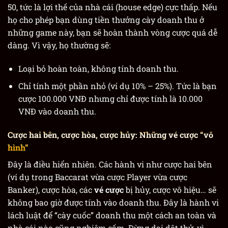
50, tức là lợi thế của nhà cái (house edge) cực thấp. Nếu
họ cho phép bạn dùng tiền thưởng cày doanh thu ở
những game này, bạn sẽ hoàn thành vòng cược quá dễ
dàng. Vì vậy, họ thường sẽ:
Loại bỏ hoàn toàn, không tính doanh thu.
Chỉ tính một phần nhỏ (ví dụ 10% – 25%). Tức là bạn
cược 100.000 VNĐ nhưng chỉ được tính là 10.000
VNĐ vào doanh thu.
Cược hai bên, cược hòa, cược hủy: Những vé cược “vô
hình”
Đây là điều hiển nhiên. Các hành vi như cược hai bên
(ví dụ trong Baccarat vừa cược Player vừa cược
Banker), cược hòa, các
vé cược
bị hủy, cược vô hiệu… sẽ
không bao giờ được tính vào doanh thu. Đây là hành vi
lách luật để “cày cuốc” doanh thu một cách an toàn và
nhà cái nào cũng nghiêm cấm. Đừng dại dột thử, vì