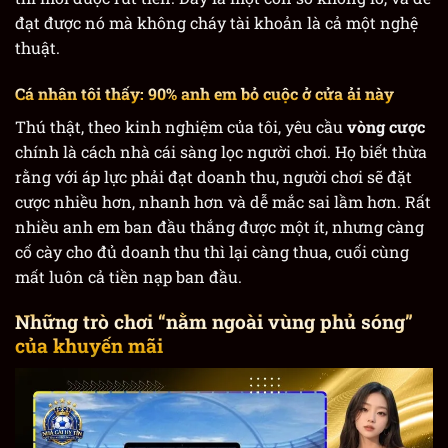
đạt được nó mà không cháy tài khoản là cả một nghệ
thuật.
Cá nhân tôi thấy: 90% anh em bỏ cuộc ở cửa ải này
Thú thật, theo kinh nghiệm của tôi, yêu cầu
vòng cược
chính là cách nhà cái sàng lọc người chơi. Họ biết thừa
rằng với áp lực phải đạt doanh thu, người chơi sẽ đặt
cược nhiều hơn, nhanh hơn và dễ mắc sai lầm hơn. Rất
nhiều anh em ban đầu thắng được một ít, nhưng càng
cố cày cho đủ doanh thu thì lại càng thua, cuối cùng
mất luôn cả tiền nạp ban đầu.
Những trò chơi “nằm ngoài vùng phủ sóng”
của khuyến mãi