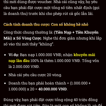
thì mới dùng được voucher. Nhà cái cũng vậy, họ yêu
cầu bạn phải đặt cược một tổng số tiền nhất định (gọi
là doanh thu) trước khi cho phép rút cả gốc lẫn lãi.
Cách tính doanh thu cược: Con số không hề nhỏ
Công thức chung thường là:
(Tiền Nạp + Tiền Khuyến
Mãi) x Số Vòng Cược
. Nghe thì đơn giản nhưng khi lắp
số vào thì mới thấy “khủng”.
Ví dụ:
Bạn nạp 1.000.000 VNĐ, nhận
khuyến mãi
nạp lần đầu
100% là thêm 1.000.000 VNĐ. Tổng vốn
là 2.000.000 VNĐ.
Nhà cái yêu cầu cược 20 vòng.
Doanh thu bạn phải hoàn thành = (1.000.000 +
1.000.000) x 20 =
40.000.000 VNĐ
.
Đúng vậy, bạn phải đặt cược tổng cộng 40 triệu đồng
thì mới được rút tiền. Đây là một con số khổng lồ, và để