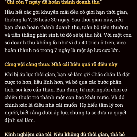
“Chỉ còn 7 ngày để hoàn thành doanh thu”
Hầu hết các gói khuyến mãi đều có giới hạn thời gian,
thường là 7, 15 hoặc 30 ngày. Sau thời gian này, nếu
bạn chưa hoàn thành doanh thu, toàn bộ tiền thưởng
và tiền thắng phát sinh từ đó sẽ bị thu hồi. Với một con
số doanh thu khổng lồ như ví dụ 40 triệu ở trên, việc
hoàn thành nó trong 7 ngày là một áp lực cực lớn.
Càng vội càng thua: Nhà cái hiểu quá rõ điều này
Khi bị áp lực thời gian, bạn sẽ làm gì? Chắc chắn là đặt
cược to hơn, liều lĩnh hơn, và bỏ qua các bước phân
tích, soi kèo cẩn thận. Bạn đang từ một người chơi có
chiến thuật trở thành một con bạc khát nước. Và đó
chính xác là điều nhà cái muốn. Họ hiểu tâm lý con
người, biết rằng dưới áp lực, chúng ta sẽ đưa ra quyết
định sai lầm.
Kinh nghiệm của tôi: Nếu không đủ thời gian, thà bỏ