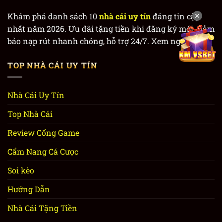
Khám phá danh sách 10
nhà cái uy tín
đáng tin cậy
✕
nhất năm 2026. Ưu đãi tặng tiền khi đăng ký mới. Đảm
bảo nạp rút nhanh chóng, hỗ trợ 24/7. Xem ngay!
TOP NHÀ CÁI UY TÍN
Nhà Cái Uy Tín
Top Nhà Cái
Review Cổng Game
Cẩm Nang Cá Cược
Soi kèo
Hướng Dẫn
Nhà Cái Tặng Tiền