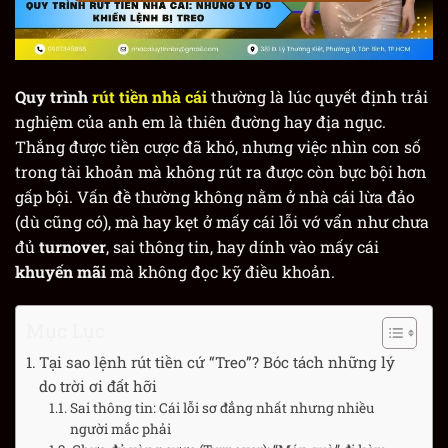
Quy trình
rút tiền nhà cái
thường là lúc quyết định trải
nghiệm của anh em là thiên đường hay địa ngục.
Thắng được tiền cược đã khó, nhưng việc nhìn con số
trong tài khoản mà không rút ra được còn bực bội hơn
gấp bội. Vấn đề thường không nằm ở nhà cái lừa đảo
(dù cũng có), mà hay kẹt ở mấy cái lỗi vớ vẩn như chưa
đủ
turnover
, sai thông tin, hay dính vào mấy cái
khuyến mãi
mà không đọc kỹ điều khoản.
Mục Lục
Tại sao lệnh rút tiền cứ “Treo”? Bóc tách những lý
do trời ơi đất hỡi
Sai thông tin: Cái lỗi sơ đẳng nhất nhưng nhiều
người mắc phải