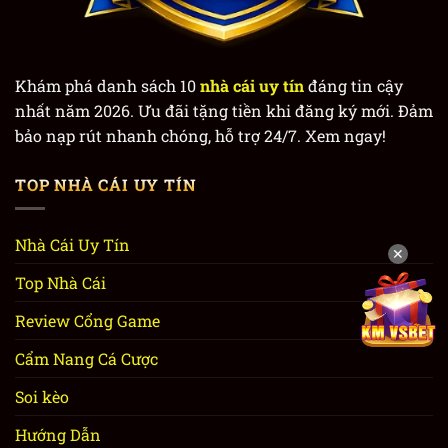
Khám phá danh sách 10
nhà cái uy tín
đáng tin cậy
nhất năm 2026. Ưu đãi tặng tiền khi đăng ký mới. Đảm
bảo nạp rút nhanh chóng, hỗ trợ 24/7. Xem ngay!
TOP NHÀ CÁI UY TÍN
Nhà Cái Uy Tín
✕
Top Nhà Cái
Review Cổng Game
Cẩm Nang Cá Cược
Soi kèo
Hướng Dẫn