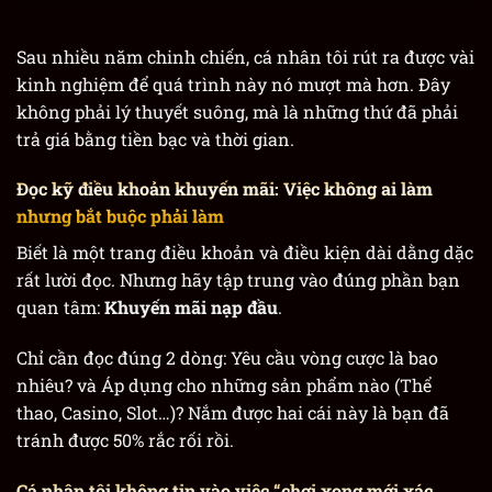
Sau nhiều năm chinh chiến, cá nhân tôi rút ra được vài
kinh nghiệm để quá trình này nó mượt mà hơn. Đây
không phải lý thuyết suông, mà là những thứ đã phải
trả giá bằng tiền bạc và thời gian.
Đọc kỹ điều khoản khuyến mãi: Việc không ai làm
nhưng bắt buộc phải làm
Biết là một trang điều khoản và điều kiện dài dằng dặc
rất lười đọc. Nhưng hãy tập trung vào đúng phần bạn
quan tâm:
Khuyến mãi nạp đầu
.
Chỉ cần đọc đúng 2 dòng: Yêu cầu vòng cược là bao
nhiêu? và Áp dụng cho những sản phẩm nào (Thể
thao, Casino, Slot…)? Nắm được hai cái này là bạn đã
tránh được 50% rắc rối rồi.
Cá nhân tôi không tin vào việc “chơi xong mới xác