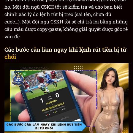
họ. Một đội ngũ CSKH tốt sẽ kiểm tra và cho bạn biết
chính xác lý do lệnh rút bị treo (sai tên, chưa đủ
cược…). Một đội ngũ CSKH tồi sẽ chỉ trả lời bằng những
câu mẫu được copy-paste, không giải quyết được gốc rễ
vấn đề.
Các bước cần làm ngay khi lệnh rút tiền bị từ
chối