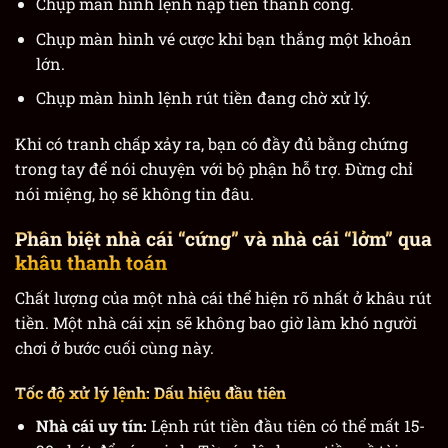
Chụp màn hình lệnh nạp tiền thành công.
Chụp màn hình vé cược khi bạn thắng một khoản
lớn.
Chụp màn hình lệnh rút tiền đang chờ xử lý.
Khi có tranh chấp xảy ra, bạn có đầy đủ bằng chứng
trong tay để nói chuyện với bộ phận hỗ trợ. Đừng chỉ
nói miệng, họ sẽ không tin đâu.
Phân biệt nhà cái “cứng” và nhà cái “lởm” qua
khâu thanh toán
Chất lượng của một nhà cái thể hiện rõ nhất ở khâu rút
tiền. Một nhà cái xịn sẽ không bao giờ làm khó người
chơi ở bước cuối cùng này.
Tốc độ xử lý lệnh: Dấu hiệu đầu tiên
Nhà cái uy tín:
Lệnh rút tiền đầu tiên có thể mất 15-