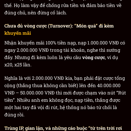
thế. Họ làm vậy để chống rửa tiền và đảm bảo tiền về
đúng chủ, nên đừng cố lách.
Chưa đủ vòng cược (Turnover): “Món quà” đi kèm
khuyến mãi
Nhận khuyến mãi 100% tiền nạp, nạp 1.000.000 VNĐ có
ngay 2.000.000 VNĐ trong tài khoản, nghe thì sướng
đấy. Nhưng đi kèm luôn là yêu cầu
vòng cược
, ví dụ
x20, x25 lần.
Nghĩa là với 2.000.000 VNĐ kia, bạn phải đặt cược tổng
cộng (thắng thua không cần biết) lên đến 40.000.000
VNĐ – 50.000.000 VNĐ thì mới được chạm vào nút “Rút
tiền”. Nhiều anh em không đọc, nạp tiền, thắng được
một hai tay đã vội đi rút, hệ thống nó báo từ chối là
đúng rồi.
Trùng IP, gian lận, và những cáo buộc “từ trên trời rơi