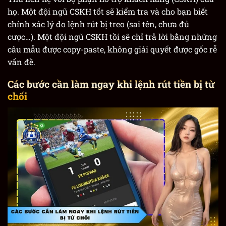
họ. Một đội ngũ CSKH tốt sẽ kiểm tra và cho bạn biết
chính xác lý do lệnh rút bị treo (sai tên, chưa đủ
cược…). Một đội ngũ CSKH tồi sẽ chỉ trả lời bằng những
câu mẫu được copy-paste, không giải quyết được gốc rễ
vấn đề.
Các bước cần làm ngay khi lệnh rút tiền bị từ
chối