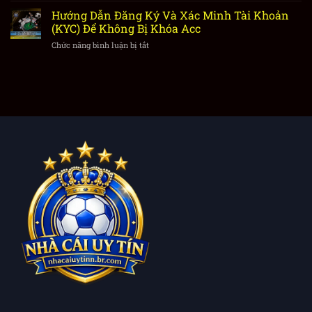
&
Lệnh
Nạp
Hướng Dẫn Đăng Ký Và Xác Minh Tài Khoản
Phần
Bị
Tiền
Mềm
(KYC) Để Không Bị Khóa Acc
Treo
Qua
Thay
Chức năng bình luận bị tắt
ở
Crypto/USDT:
Đổi
Hướng
An
IP
Dẫn
Toàn,
Khi
Đăng
Ẩn
Bị
Ký
Danh
Chặn
Và
Cá
Link
Xác
Cược
Minh
Tài
Khoản
(KYC)
Để
Không
Bị
Khóa
Acc