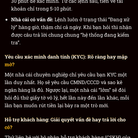
30 phút để xác minh. Từ các lệnh sau, tiền về tài
khoản chỉ trong 5-10 phút.
Nhà cái có vấn đề:
Lệnh luôn ở trạng thái “Đang xử
lý” hàng giờ, thậm chí cả ngày. Khi bạn hỏi thì nhận
được câu trả lời chung chung “hệ thống đang kiểm
tra”.
Yêu cầu xác minh danh tính (KYC): Rõ ràng hay mập
mờ?
Một nhà cái chuyên nghiệp chỉ yêu cầu bạn KYC một
lần duy nhất. Họ sẽ yêu cầu CMND/CCCD và sao kê
ngân hàng là đủ. Ngược lại, một nhà cái “lởm” sẽ đòi
hỏi đủ thứ giấy tờ vô lý, hết lần này đến lần khác, mỗi
lần bạn muốn rút tiền lại bày ra một trò mới.
Hỗ trợ khách hàng: Giải quyết vấn đề hay trả lời cho
có?
Thử liên hệ với bộ phận hỗ trợ khách hàng (CSKH) của