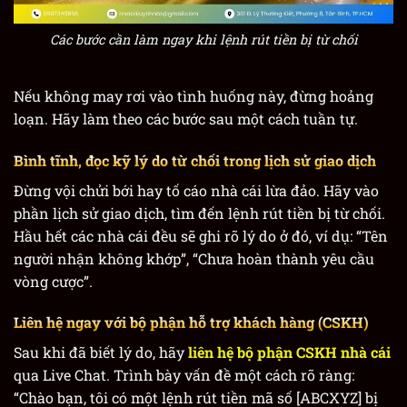
Các bước cần làm ngay khi lệnh rút tiền bị từ chối
Nếu không may rơi vào tình huống này, đừng hoảng
loạn. Hãy làm theo các bước sau một cách tuần tự.
Bình tĩnh, đọc kỹ lý do từ chối trong lịch sử giao dịch
Đừng vội chửi bới hay tố cáo nhà cái lừa đảo. Hãy vào
phần lịch sử giao dịch, tìm đến lệnh rút tiền bị từ chối.
Hầu hết các nhà cái đều sẽ ghi rõ lý do ở đó, ví dụ: “Tên
người nhận không khớp”, “Chưa hoàn thành yêu cầu
vòng cược”.
Liên hệ ngay với bộ phận hỗ trợ khách hàng (CSKH)
Sau khi đã biết lý do, hãy
liên hệ bộ phận CSKH nhà cái
qua Live Chat. Trình bày vấn đề một cách rõ ràng:
“Chào bạn, tôi có một lệnh rút tiền mã số [ABCXYZ] bị