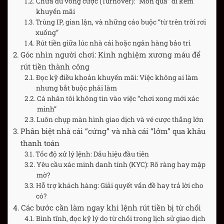
Chưa đủ vòng cược (Turnover): “Món quà” đi kèm
khuyến mãi
Trùng IP, gian lận, và những cáo buộc “từ trên trời rơi
xuống”
Rút tiền giữa lúc nhà cái hoặc ngân hàng bảo trì
Góc nhìn người chơi: Kinh nghiệm xương máu để
rút tiền thành công
Đọc kỹ điều khoản khuyến mãi: Việc không ai làm
nhưng bắt buộc phải làm
Cá nhân tôi không tin vào việc “chơi xong mới xác
minh”
Luôn chụp màn hình giao dịch và vé cược thắng lớn
Phân biệt nhà cái “cứng” và nhà cái “lởm” qua khâu
thanh toán
Tốc độ xử lý lệnh: Dấu hiệu đầu tiên
Yêu cầu xác minh danh tính (KYC): Rõ ràng hay mập
mờ?
Hỗ trợ khách hàng: Giải quyết vấn đề hay trả lời cho
có?
Các bước cần làm ngay khi lệnh rút tiền bị từ chối
Bình tĩnh, đọc kỹ lý do từ chối trong lịch sử giao dịch