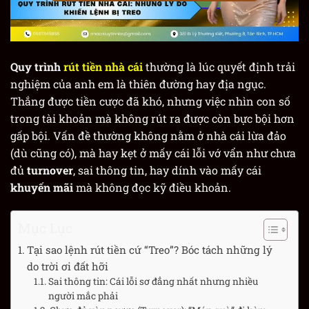
Quy trình
rút tiền nhà cái
thường là lúc quyết định trải
nghiệm của anh em là thiên đường hay địa ngục.
Thắng được tiền cược đã khó, nhưng việc nhìn con số
trong tài khoản mà không rút ra được còn bực bội hơn
gấp bội. Vấn đề thường không nằm ở nhà cái lừa đảo
(dù cũng có), mà hay kẹt ở mấy cái lỗi vớ vẩn như chưa
đủ
turnover
, sai thông tin, hay dính vào mấy cái
khuyến mãi
mà không đọc kỹ điều khoản.
Mục Lục
Tại sao lệnh rút tiền cứ “Treo”? Bóc tách những lý
do trời ơi đất hỡi
Sai thông tin: Cái lỗi sơ đẳng nhất nhưng nhiều
người mắc phải