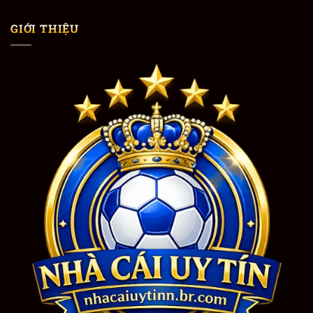
GIỚI THIỆU