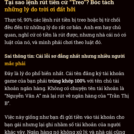
Tại sao lệnh rút tiền cứ “Treo”? Bóc tách
những lý do trời ơi đất hỡi
Thực tế, 90% các lệnh rút tiền bị treo hoặc bị từ chối
đều đến từ những lý do rất cơ bản. Anh em hay chủ
quan, nghĩ cứ có tiền là rút được, nhưng nhà cái nó có
luật của nó, và mình phải chơi theo luật đó.
Sai thông tin: Cái lỗi sơ đẳng nhất nhưng nhiều người
mắc phải
Đây là lý do phổ biến nhất. Cái tên đăng ký tài khoản
game của bạn phải
trùng khớp 100%
với tên chủ tài
khoản ngân hàng. Không có chuyện tên tài khoản là
“Nguyễn Văn A” mà lại rút về ngân hàng của “Trần Thị
B”.
Việc này giống như bạn đi gửi tiền vào tài khoản cho
bạn gái nhưng lại ghi nhầm số tài khoản của người
khác vậy. Ngân hàng nó không xử lý, và nhà cái cũng