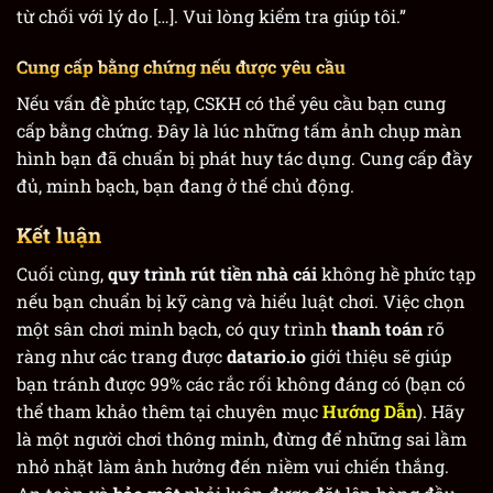
từ chối với lý do […]. Vui lòng kiểm tra giúp tôi.”
Cung cấp bằng chứng nếu được yêu cầu
Nếu vấn đề phức tạp, CSKH có thể yêu cầu bạn cung
cấp bằng chứng. Đây là lúc những tấm ảnh chụp màn
hình bạn đã chuẩn bị phát huy tác dụng. Cung cấp đầy
đủ, minh bạch, bạn đang ở thế chủ động.
Kết luận
Cuối cùng,
quy trình rút tiền nhà cái
không hề phức tạp
nếu bạn chuẩn bị kỹ càng và hiểu luật chơi. Việc chọn
một sân chơi minh bạch, có quy trình
thanh toán
rõ
ràng như các trang được
datario.io
giới thiệu sẽ giúp
bạn tránh được 99% các rắc rối không đáng có (bạn có
thể tham khảo thêm tại chuyên mục
Hướng Dẫn
). Hãy
là một người chơi thông minh, đừng để những sai lầm
nhỏ nhặt làm ảnh hưởng đến niềm vui chiến thắng.