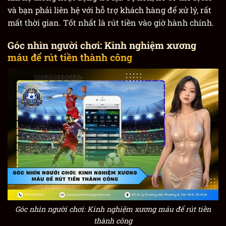
và bạn phải liên hệ với hỗ trợ khách hàng để xử lý, rất
mất thời gian. Tốt nhất là rút tiền vào giờ hành chính.
Góc nhìn người chơi: Kinh nghiệm xương
máu để rút tiền thành công
Góc nhìn người chơi: Kinh nghiệm xương máu để rút tiền
thành công