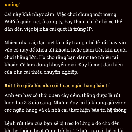
xuống”
Cái này khá nhạy cảm. Việc chơi chung một mạng
WiFi ở quán net, ở công ty, hay thậm chí ở nhà có thể
dẫn đến việc bị nhà cái quét là
trùng IP
.
Nhiều nhà cái, đặc biệt là mấy trang nhỏ lẻ, rất hay vin
vào cớ này để khóa tài khoản hoặc giam tiền khi người
chơi thắng lớn. Họ cho rằng bạn đang tạo nhiều tài
khoản để lạm dụng khuyến mãi. Đây là một dấu hiệu
của nhà cái thiếu chuyên nghiệp.
Rút tiền giữa lúc nhà cái hoặc ngân hàng bảo trì
Anh em hay có thói quen cày đêm, thắng được là rút
luôn lúc 2-3 giờ sáng. Nhưng đây lại là khung giờ vàng
các ngân hàng và cả nhà cái thực hiện
bảo trì hệ thống
.
Lệnh rút tiền của bạn sẽ bị treo lơ lửng ở đó cho đến
khi hệ thống hoạt động trở lại. Tệ hơn, nó có thể bị lỗi