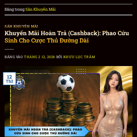
Đăng trong
Săn Khuyến Mãi
SĂN KHUYẾN MÃI
Khuyến Mãi Hoàn Trả (Cashback): Phao Cứu
Sinh Cho Cược Thủ Đường Dài
ĐĂNG VÀO
THÁNG 2 12, 2026
BỞI
KHƯU LỤC TRẦM
12
Th2