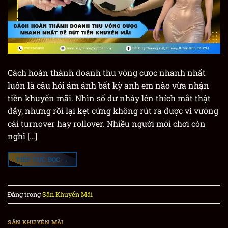
Cách hoàn thành doanh thu vòng cược nhanh nhất
luôn là câu hỏi ám ảnh bất kỳ anh em nào vừa nhận
tiền khuyến mãi. Nhìn số dư nhảy lên thích mắt thật
đấy, nhưng rồi lại kẹt cứng không rút ra được vì vướng
cái turnover hay rollover. Nhiều người mới chơi còn
nghĩ […]
TIẾP TỤC ĐỌC
→
Đăng trong
Săn Khuyến Mãi
SĂN KHUYẾN MÃI