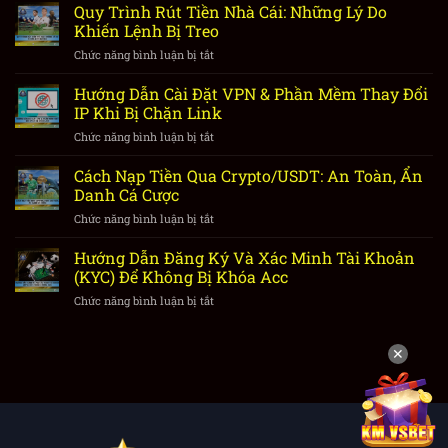
Liên
Quy Trình Rút Tiền Nhà Cái: Những Lý Do
Hệ
Khiến Lệnh Bị Treo
CSKH
Chức năng bình luận bị tắt
ở
Nhà
Quy
Cái
Trình
Hướng Dẫn Cài Đặt VPN & Phần Mềm Thay Đổi
Hiệu
Rút
Quả
IP Khi Bị Chặn Link
Tiền
Khi
Chức năng bình luận bị tắt
ở
Nhà
Gặp
Hướng
Cái:
Sự
Dẫn
Cách Nạp Tiền Qua Crypto/USDT: An Toàn, Ẩn
Những
Cố
Cài
Lý
Danh Cá Cược
Nạp
Đặt
Do
Rút
Chức năng bình luận bị tắt
ở
VPN
Khiến
Cách
&
Lệnh
Nạp
Hướng Dẫn Đăng Ký Và Xác Minh Tài Khoản
Phần
Bị
Tiền
Mềm
(KYC) Để Không Bị Khóa Acc
Treo
Qua
Thay
Chức năng bình luận bị tắt
ở
Crypto/USDT:
Đổi
Hướng
An
IP
Dẫn
Toàn,
Khi
✕
Đăng
Ẩn
Bị
Ký
Danh
Chặn
Và
Cá
Link
Xác
Cược
Minh
Tài