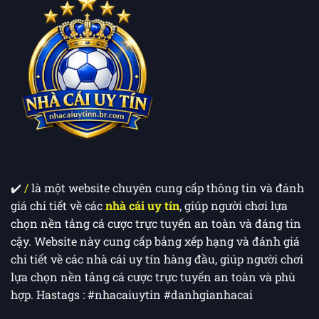
Khoản
(KYC)
Để
Không
Bị
Khóa
Acc
✔️ ​
/
là một website chuyên cung cấp thông tin và đánh
giá chi tiết về các
nhà cái uy tín
, giúp người chơi lựa
chọn nền tảng cá cược trực tuyến an toàn và đáng tin
cậy. Website này cung cấp bảng xếp hạng và đánh giá
chi tiết về các nhà cái uy tín hàng đầu, giúp người chơi
lựa chọn nền tảng cá cược trực tuyến an toàn và phù
hợp. Hastags : #nhacaiuytin #danhgianhacai