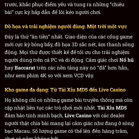
trước, khắc phục điểm yếu và tung ra những “chiêu
bài” cực kỳ hấp dẫn để lôi kéo người chơi.
Đồ họa và trải nghiệm người dùng: Một trời một vực
Đây là thứ “ăn tiền” nhất. Giao diện của các cổng game
mới cực kỳ bóng bẩy, đồ họa 3D sắc nét, âm thanh sống
động. Mọi thứ được thiết kế để tối ưu cho trải nghiệm
người dùng trên cả PC và di động. Cảm giác chơi
Nổ hũ
hay
Baccarat
trên các nền tảng này nó “đã” hơn hẳn,
như xem phim 4K so với xem VCD vậy.
Kho game đa dạng: Từ Tài Xỉu MD5 đến Live Casino
Họ không chỉ có những game bài truyền thống mà còn
cập nhật liên tục các trò chơi mới nhất.
Tài Xỉu MD5
đảm bảo tính minh bạch,
Live Casino
với các dealer
người thật chia bài mang lại cảm giác như đang ở sòng
bạc Macau. Số lượng game có thể lên đến hàng trăm,
chơi cả năm không hết.