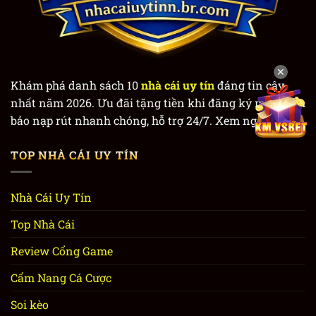
✕
Khám phá danh sách 10
nhà cái uy tín
đáng tin cậy
nhất năm 2026. Ưu đãi tặng tiền khi đăng ký mới. Đảm
bảo nạp rút nhanh chóng, hỗ trợ 24/7. Xem ngay!
TOP NHÀ CÁI UY TÍN
Nhà Cái Uy Tín
Top Nhà Cái
Review Cổng Game
Cẩm Nang Cá Cược
Soi kèo