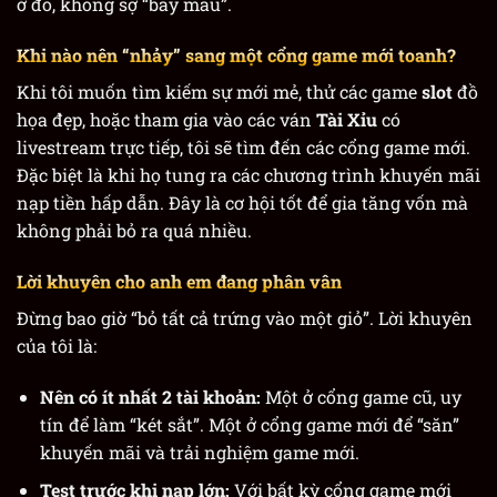
ở đó, không sợ “bay màu”.
Khi nào nên “nhảy” sang một cổng game mới toanh?
Khi tôi muốn tìm kiếm sự mới mẻ, thử các game
slot
đồ
họa đẹp, hoặc tham gia vào các ván
Tài Xỉu
có
livestream trực tiếp, tôi sẽ tìm đến các cổng game mới.
Đặc biệt là khi họ tung ra các chương trình khuyến mãi
nạp tiền hấp dẫn. Đây là cơ hội tốt để gia tăng vốn mà
không phải bỏ ra quá nhiều.
Lời khuyên cho anh em đang phân vân
Đừng bao giờ “bỏ tất cả trứng vào một giỏ”. Lời khuyên
của tôi là:
Nên có ít nhất 2 tài khoản:
Một ở cổng game cũ, uy
tín để làm “két sắt”. Một ở cổng game mới để “săn”
khuyến mãi và trải nghiệm game mới.
Test trước khi nạp lớn:
Với bất kỳ cổng game mới