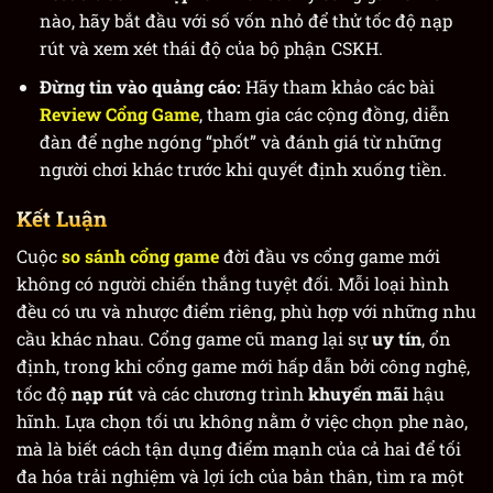
nào, hãy bắt đầu với số vốn nhỏ để thử tốc độ nạp
rút và xem xét thái độ của bộ phận CSKH.
Đừng tin vào quảng cáo:
Hãy tham khảo các bài
Review Cổng Game
, tham gia các cộng đồng, diễn
đàn để nghe ngóng “phốt” và đánh giá từ những
người chơi khác trước khi quyết định xuống tiền.
Kết Luận
Cuộc
so sánh cổng game
đời đầu vs cổng game mới
không có người chiến thắng tuyệt đối. Mỗi loại hình
đều có ưu và nhược điểm riêng, phù hợp với những nhu
cầu khác nhau. Cổng game cũ mang lại sự
uy tín
, ổn
định, trong khi cổng game mới hấp dẫn bởi công nghệ,
tốc độ
nạp rút
và các chương trình
khuyến mãi
hậu
hĩnh. Lựa chọn tối ưu không nằm ở việc chọn phe nào,
mà là biết cách tận dụng điểm mạnh của cả hai để tối
đa hóa trải nghiệm và lợi ích của bản thân, tìm ra một