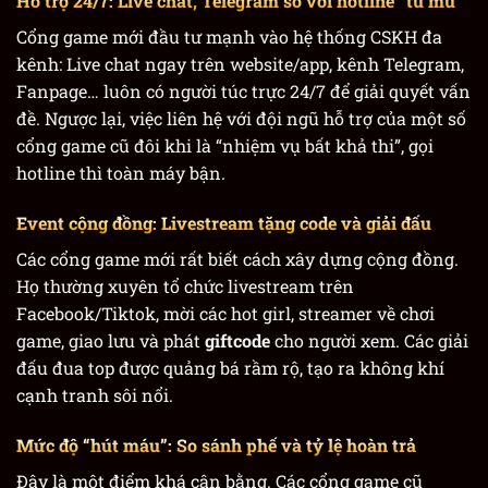
Hỗ trợ 24/7: Live chat, Telegram so với hotline “tù mù”
Cổng game mới đầu tư mạnh vào hệ thống CSKH đa
kênh: Live chat ngay trên website/app, kênh Telegram,
Fanpage… luôn có người túc trực 24/7 để giải quyết vấn
đề. Ngược lại, việc liên hệ với đội ngũ hỗ trợ của một số
cổng game cũ đôi khi là “nhiệm vụ bất khả thi”, gọi
hotline thì toàn máy bận.
Event cộng đồng: Livestream tặng code và giải đấu
Các cổng game mới rất biết cách xây dựng cộng đồng.
Họ thường xuyên tổ chức livestream trên
Facebook/Tiktok, mời các hot girl, streamer về chơi
game, giao lưu và phát
giftcode
cho người xem. Các giải
đấu đua top được quảng bá rầm rộ, tạo ra không khí
cạnh tranh sôi nổi.
Mức độ “hút máu”: So sánh phế và tỷ lệ hoàn trả
Đây là một điểm khá cân bằng. Các cổng game cũ