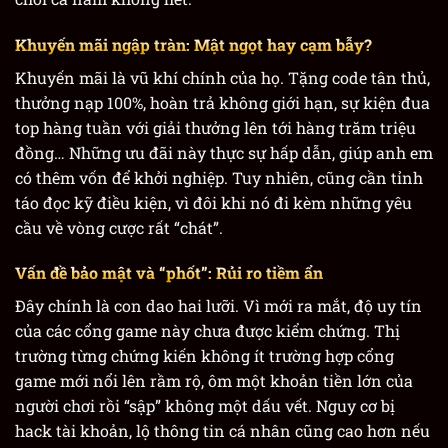
Khuyến mãi ngập tràn: Mật ngọt hay cạm bẫy?
Khuyến mãi là vũ khí chính của họ. Tặng code tân thủ,
thưởng nạp 100%, hoàn trả không giới hạn, sự kiện đua
top hàng tuần với giải thưởng lên tới hàng trăm triệu
đồng… Những ưu đãi này thực sự hấp dẫn, giúp anh em
có thêm vốn để khởi nghiệp. Tuy nhiên, cũng cần tỉnh
táo đọc kỹ điều kiện, vì đôi khi nó đi kèm những yêu
cầu về vòng cược rất “chát”.
Vấn đề bảo mật và “phốt”: Rủi ro tiềm ẩn
Đây chính là con dao hai lưỡi. Vì mới ra mắt, độ uy tín
của các cổng game này chưa được kiểm chứng. Thị
trường từng chứng kiến không ít trường hợp cổng
game mới nổi lên rầm rộ, ôm một khoản tiền lớn của
người chơi rồi “sập” không một dấu vết. Nguy cơ bị
hack tài khoản, lộ thông tin cá nhân cũng cao hơn nếu