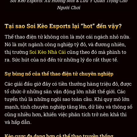
Soi Kèo Esports: Xu Hướng Mới & Lưu Ý Quan Trọng Cho
Người Chơi
Tại sao Soi Kèo Esports lại “hot” đến vậy?
Thể thao điện tử không còn là một cái ngách nhỏ nữa.
Nó là một ngành công nghiệp tỷ đô, và đương nhiên,
thị trường
Soi Kèo Nhà Cái
cũng theo đó mà phình to
ra. Sức hút của nó đến từ những lý do rất thực tế.
Sự bùng nổ của thể thao điện tử chuyên nghiệp
Các giải đấu giờ đây có tiền thưởng hàng triệu đô, được
tổ chức ở những sân vận động lớn nhất thế giới. Các
tuyển thủ là những ngôi sao toàn cầu. Khi quy mô lớn
mạnh, tính chuyên nghiệp tăng lên, dữ liệu và thông số
cũng nhiều hơn, khiến việc phân tích trở nên khả thi
và hấp dẫn.
Kèo cược đa dạng hơn cả thể thao truyền thống