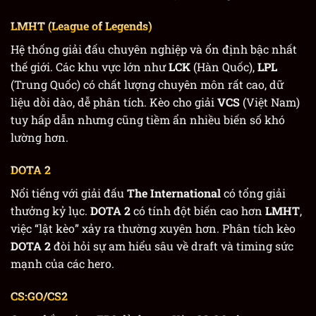
LMHT (League of Legends)
Hệ thống giải đấu chuyên nghiệp và ổn định bậc nhất
thế giới. Các khu vực lớn như
LCK
(Hàn Quốc),
LPL
(Trung Quốc) có chất lượng chuyên môn rất cao, dữ
liệu dồi dào, dễ phân tích. Kèo cho giải
VCS
(Việt Nam)
tuy hấp dẫn nhưng cũng tiềm ẩn nhiều biến số khó
lường hơn.
DOTA 2
Nổi tiếng với giải đấu
The International
có tổng giải
thưởng kỷ lục.
DOTA 2
có tính đột biến cao hơn
LMHT
,
việc “lật kèo” xảy ra thường xuyên hơn. Phân tích kèo
DOTA 2
đòi hỏi sự am hiểu sâu về draft và timing sức
mạnh của các hero.
CS:GO/CS2