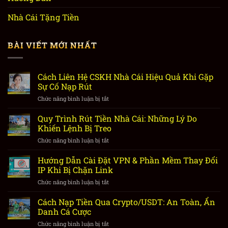
Nhà Cái Tặng Tiền
BÀI VIẾT MỚI NHẤT
Cách Liên Hệ CSKH Nhà Cái Hiệu Quả Khi Gặp
Sự Cố Nạp Rút
Chức năng bình luận bị tắt
ở
Cách
Liên
Quy Trình Rút Tiền Nhà Cái: Những Lý Do
Hệ
Khiến Lệnh Bị Treo
CSKH
Chức năng bình luận bị tắt
ở
Nhà
Quy
Cái
Trình
Hướng Dẫn Cài Đặt VPN & Phần Mềm Thay Đổi
Hiệu
Rút
Quả
IP Khi Bị Chặn Link
Tiền
Khi
Chức năng bình luận bị tắt
ở
Nhà
Gặp
Hướng
Cái:
Sự
Dẫn
Cách Nạp Tiền Qua Crypto/USDT: An Toàn, Ẩn
Những
Cố
Cài
Lý
Danh Cá Cược
Nạp
Đặt
Do
Rút
Chức năng bình luận bị tắt
ở
VPN
Khiến