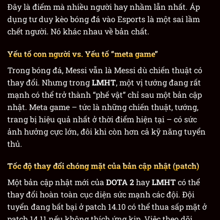
Đây là điểm mà nhiều người hay nhầm lẫn nhất. Áp
dụng tư duy kèo bóng đá vào Esports là một sai lầm
chết người. Nó khác nhau về bản chất.
Yếu tố con người vs. Yếu tố “meta game”
Trong bóng đá, Messi vẫn là Messi dù chiến thuật có
thay đổi. Nhưng trong
LMHT
, một vị tướng đang rất
mạnh có thể trở thành “phế vật” chỉ sau một bản cập
nhật. Meta game – tức là những chiến thuật, tướng,
trang bị hiệu quả nhất ở thời điểm hiện tại – có sức
ảnh hưởng cực lớn, đôi khi còn hơn cả kỹ năng tuyển
thủ.
Tốc độ thay đổi chóng mặt của bản cập nhật (patch)
Một bản cập nhật mới của
DOTA 2
hay
LMHT
có thể
thay đổi hoàn toàn cục diện sức mạnh các đội. Đội
tuyển đang bất bại ở patch 14.10 có thể thua sấp mặt ở
patch 14.11 nếu không thích ứng kịp. Việc theo dõi