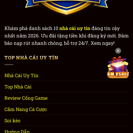
Khám phá danh sách 10
nhà cái uy tín
đáng tin cậy
nhất năm 2026. Ưu đãi tặng tiền khi đăng ký mới. Đảm
bảo nạp rút nhanh chóng, hỗ trợ 24/7. Xem ngay!
✕
TOP NHÀ CÁI UY TÍN
Nhà Cái Uy Tín
Top Nhà Cái
Review Cổng Game
Cẩm Nang Cá Cược
Soi kèo
Hướng Dẫn