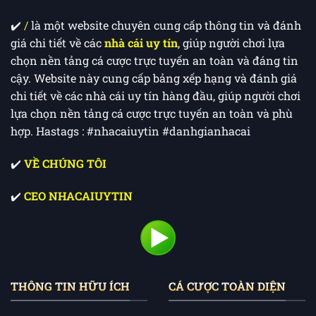
✔️ ​
/
là một website chuyên cung cấp thông tin và đánh
giá chi tiết về các
nhà cái uy tín
, giúp người chơi lựa
chọn nền tảng cá cược trực tuyến an toàn và đáng tin
cậy. Website này cung cấp bảng xếp hạng và đánh giá
chi tiết về các nhà cái uy tín hàng đầu, giúp người chơi
lựa chọn nền tảng cá cược trực tuyến an toàn và phù
hợp. Hastags : #nhacaiuytin #danhgianhacai
✔️
VỀ CHÚNG TÔI
✔️
CEO NHACAIUYTIN
THÔNG TIN HỮU ÍCH
CÁ CƯỢC TOÀN DIỆN