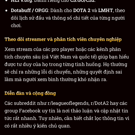
Dotabuff / OP.GG
: Dành cho
DOTA 2
và
LMHT
, theo
dõi lịch sử đấu và thông số chi tiết của từng người
chơi.
Theo dõi streamer và phân tích viên chuyên nghiệp
Xem stream của các pro player hoặc các kênh phân
tích chuyên sâu (cả Việt Nam và quốc tế) giúp bạn hiểu
được tư duy của họ trong từng tình huống. Họ thường
sẽ chỉ ra những lỗi di chuyển, những quyết định sai
lầm mà người xem bình thường khó nhận ra.
Diễn đàn và cộng đồng
Các subreddit như r/leagueoflegends, r/DotA2 hay các
group Facebook uy tín là nơi thảo luận và cập nhật tin
tức rất nhanh. Tuy nhiên, cần biết chắt lọc thông tin vì
có rất nhiều ý kiến chủ quan.