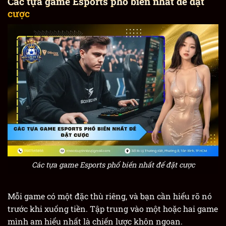
Các tựa game Esports phổ biến nhất để đặt
cược
Các tựa game Esports phổ biến nhất để đặt cược
Mỗi game có một đặc thù riêng, và bạn cần hiểu rõ nó
trước khi xuống tiền. Tập trung vào một hoặc hai game
mình am hiểu nhất là chiến lược khôn ngoan.