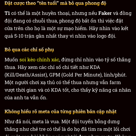
Đặt cược theo “tên tuổi” mà bỏ qua phong độ
T1
có thể là một huyền thoại, nhưng nếu
Faker
và đồng
đội đang có chuỗi thua, phong độ bất ổn thì việc đặt
cửa trên cho họ là một sự mạo hiểm. Hãy nhìn vào kết
quả 5-10 trận gần nhất thay vì nhìn vào logo đội.
Bỏ qua các chỉ số phụ
Muốn
soi kèo chính xác
, đừng chỉ nhìn vào tỷ số thắng
thua. Hãy xem các chỉ số chi tiết như KDA
(Kill/Death/Assist), GPM (Gold Per Minute), lính/phút.
Một người chơi xạ thủ có thể thua nhưng vẫn farm
vượt thời gian và có KDA tốt, cho thấy kỹ năng cá nhân
của anh ta vẫn ổn.
Không hiểu rõ meta của từng phiên bản cập nhật
Như đã nói, meta là vua. Một đội tuyển bỗng dưng
thắng như chẻ tre có thể là do họ đã tìm ra một lối chơi