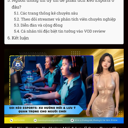
đâu?
Các trang thống kê chuyên sâu
Theo dõi streamer và phân tích viên chuyên nghiệp
Diễn đàn và cộng đồng
Cá nhân tôi đặc biệt tin tưởng vào VOD review
Kết luận