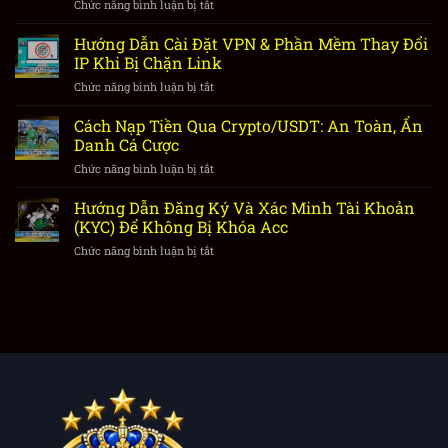
Chức năng bình luận bị tắt
ở
Nhà
Quy
Cái
Trình
Hướng Dẫn Cài Đặt VPN & Phần Mềm Thay Đổi
Hiệu
Rút
Quả
IP Khi Bị Chặn Link
Tiền
Khi
Chức năng bình luận bị tắt
ở
Nhà
Gặp
Hướng
Cái:
Sự
Dẫn
Cách Nạp Tiền Qua Crypto/USDT: An Toàn, Ẩn
Những
Cố
Cài
Lý
Danh Cá Cược
Nạp
Đặt
Do
Rút
Chức năng bình luận bị tắt
ở
VPN
Khiến
Cách
&
Lệnh
Nạp
Hướng Dẫn Đăng Ký Và Xác Minh Tài Khoản
Phần
Bị
Tiền
Mềm
(KYC) Để Không Bị Khóa Acc
Treo
Qua
Thay
Chức năng bình luận bị tắt
ở
Crypto/USDT:
Đổi
Hướng
An
IP
Dẫn
Toàn,
Khi
Đăng
Ẩn
Bị
Ký
Danh
Chặn
Và
Cá
Link
Xác
Cược
Minh
Tài
Khoản
(KYC)
Để