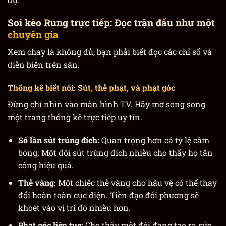
Soi kèo Rung trực tiếp: Đọc trận đấu như một
chuyên gia
Xem chay là không đủ, bạn phải biết đọc các chỉ số và
diễn biến trên sân.
Thống kê biết nói: Sút, thẻ phạt, và phạt góc
Đừng chỉ nhìn vào màn hình TV. Hãy mở song song
một trang thống kê trực tiếp uy tín.
Số lần sút trúng đích:
Quan trọng hơn cả tỷ lệ cầm
bóng. Một đội sút trúng đích nhiều cho thấy họ tấn
công hiệu quả.
Thẻ vàng:
Một chiếc thẻ vàng cho hậu vệ có thể thay
đổi hoàn toàn cục diện. Tiền đạo đối phương sẽ
khoét vào vị trí đó nhiều hơn.
Phạt góc liên tục:
Cho thấy một đội đang tạo ra sức