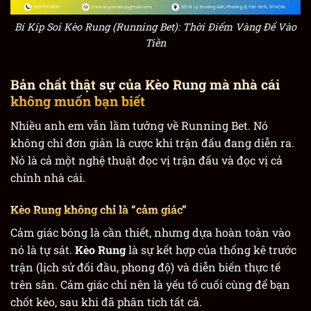
Bí Kíp Soi Kèo Rung (Running Bet): Thời Điểm Vàng Để Vào
Tiền
Bản chất thật sự của Kèo Rung mà nhà cái
không muốn bạn biết
Nhiều anh em vẫn lầm tưởng về Running Bet. Nó
không chỉ đơn giản là cược khi trận đấu đang diễn ra.
Nó là cả một nghệ thuật đọc vị trận đấu và đọc vị cả
chính nhà cái.
Kèo Rung không chỉ là “cảm giác”
Cảm giác bóng là cần thiết, nhưng dựa hoàn toàn vào
nó là tự sát.
Kèo Rung
là sự kết hợp của thống kê trước
trận (lịch sử đối đầu, phong độ) và diễn biến thực tế
trên sân. Cảm giác chỉ nên là yếu tố cuối cùng để bạn
chốt kèo, sau khi đã phân tích tất cả.