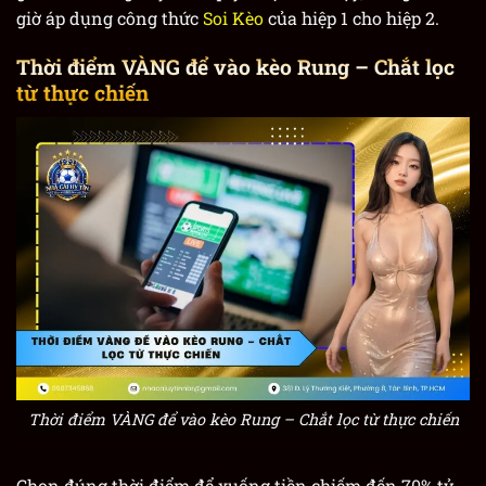
giờ áp dụng công thức
Soi Kèo
của hiệp 1 cho hiệp 2.
Thời điểm VÀNG để vào kèo Rung – Chắt lọc
từ thực chiến
Thời điểm VÀNG để vào kèo Rung – Chắt lọc từ thực chiến
Chọn đúng thời điểm để xuống tiền chiếm đến 70% tỷ