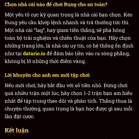
Chọn nhà cái nào để chơi Rung cho an toàn?
Một yếu tố cực kỳ quan trọng là nhà cái bạn chọn. Kèo
Rung yêu cầu khớp lệnh nhanh và trả thưởng tức thì.
Một nhà cái “lag”, hay giam tiền thắng, sẽ phá hỏng
toàn bộ trải nghiệm và chiến thuật của bạn. Hãy chọn
những trang lớn, là nhà cái uy tín, có hệ thống ổn định
như tại
datario.io
để đảm bảo tiền vào ra sòng phẳng,
không bị lỡ những thời điểm vàng.
Lời khuyên cho anh em mới tập chơi
Nếu mới chơi, hãy bắt đầu với số tiền nhỏ. Đừng chơi
quá nhiều trận một lúc, hãy chọn 1-2 trận bạn am hiểu
nhất để tập trung theo dõi và phân tích. Thắng thua là
chuyện thường, quan trọng là bạn học được gì sau mỗi
lần đặt cược.
Kết luận