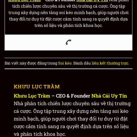
tích chiến lược chuyên sâu về thị trường cá cược. Ông tập
trung xây dựng nền tảng soi kèo minh bạch, giúp người chơi
thay đổi tư duy từ đặt cược cảm tính sang ra quyết định dựa
trên số liệu và phân tích khoa học.
Bài viết này được đăng trong
Soi kèo
. Đánh dấu
liên kết thường trực
.
KHƯU LỤC TRẦM
Khưu Lục Trầm
– CEO & Founder
Nhà Cái Uy Tín
Nhà phân tích chiến lược chuyên sâu về thị trường
cá cược. Ông tập trung xây dựng nền tảng soi kèo
minh bạch, giúp người chơi thay đổi tư duy từ đặt
cược cảm tính sang ra quyết định dựa trên số liệu
và phân tích khoa học.