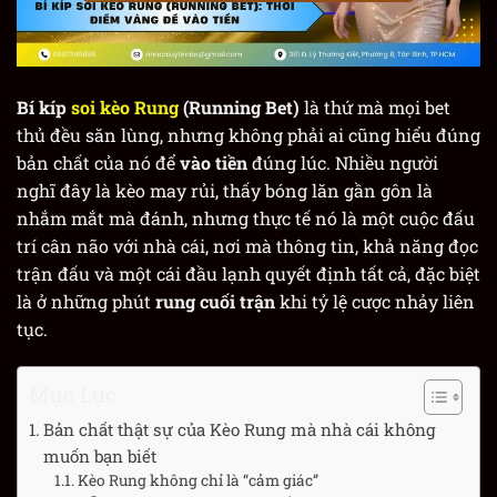
Bí kíp
soi kèo Rung
(Running Bet)
là thứ mà mọi bet
thủ đều săn lùng, nhưng không phải ai cũng hiểu đúng
bản chất của nó để
vào tiền
đúng lúc. Nhiều người
nghĩ đây là kèo may rủi, thấy bóng lăn gần gôn là
nhắm mắt mà đánh, nhưng thực tế nó là một cuộc đấu
trí cân não với nhà cái, nơi mà thông tin, khả năng đọc
trận đấu và một cái đầu lạnh quyết định tất cả, đặc biệt
là ở những phút
rung cuối trận
khi tỷ lệ cược nhảy liên
tục.
Mục Lục
Bản chất thật sự của Kèo Rung mà nhà cái không
muốn bạn biết
Kèo Rung không chỉ là “cảm giác”