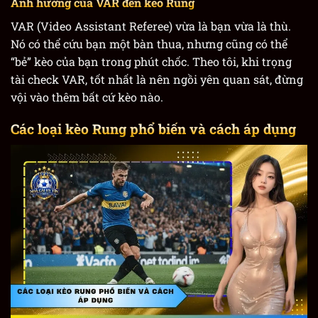
Ảnh hưởng của VAR đến kèo Rung
VAR (Video Assistant Referee) vừa là bạn vừa là thù.
Nó có thể cứu bạn một bàn thua, nhưng cũng có thể
“bẻ” kèo của bạn trong phút chốc. Theo tôi, khi trọng
tài check VAR, tốt nhất là nên ngồi yên quan sát, đừng
vội vào thêm bất cứ kèo nào.
Các loại kèo Rung phổ biến và cách áp dụng