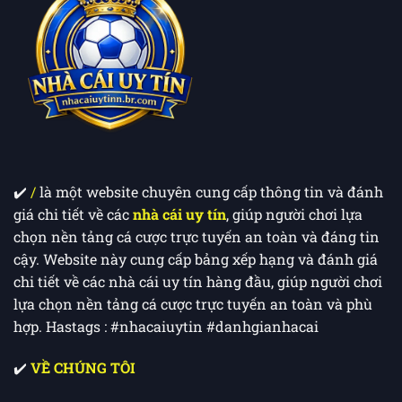
Không
Bị
Khóa
Acc
✔️ ​
/
là một website chuyên cung cấp thông tin và đánh
giá chi tiết về các
nhà cái uy tín
, giúp người chơi lựa
chọn nền tảng cá cược trực tuyến an toàn và đáng tin
cậy. Website này cung cấp bảng xếp hạng và đánh giá
chi tiết về các nhà cái uy tín hàng đầu, giúp người chơi
lựa chọn nền tảng cá cược trực tuyến an toàn và phù
hợp. Hastags : #nhacaiuytin #danhgianhacai
✔️
VỀ CHÚNG TÔI