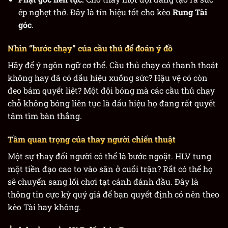
ép nghẹt thở. Đây là tín hiệu tốt cho kèo
Rung Tài
góc
.
Nhìn “bước chạy” của cầu thủ để đoán ý đồ
Hãy để ý ngôn ngữ cơ thể. Cầu thủ chạy có thanh thoát
không hay đã có dấu hiệu xuống sức? Hậu vệ có còn
đeo bám quyết liệt? Một đội bóng mà các cầu thủ chạy
chỗ không bóng liên tục là dấu hiệu họ đang rất quyết
tâm tìm bàn thắng.
Tầm quan trọng của thay người chiến thuật
Một sự thay đổi người có thể là bước ngoặt. HLV tung
một tiền đạo cao to vào sân ở cuối trận? Rất có thể họ
sẽ chuyển sang lối chơi tạt cánh đánh đầu. Đây là
thông tin cực kỳ quý giá để bạn quyết định có nên theo
kèo Tài hay không.